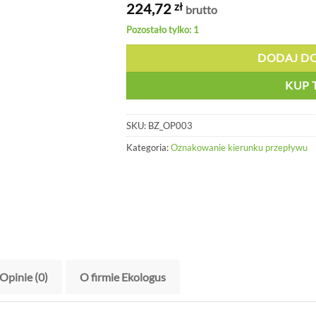
224,72
zł
brutto
Pozostało tylko: 1
DODAJ D
KUP 
SKU:
BZ_OP003
Kategoria:
Oznakowanie kierunku przepływu
Opinie (0)
O firmie Ekologus