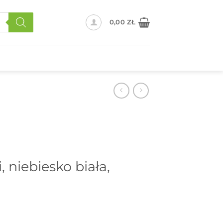
0,00
ZŁ
 niebiesko biała,