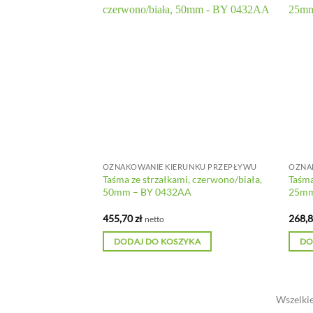
UNKU PRZEPŁYWU
OZNAKOWANIE KIERUNKU PRZEPŁYWU
OZNA
,
Taśma ze strzałkami, czerwono/biała,
Taśma
ła, 25mm – BY
50mm – BY 0432AA
25mm
455,70
zł
268,
netto
YKA
DODAJ DO KOSZYKA
DO
Wszelkie