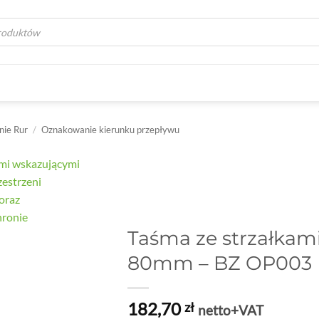
a
ie Rur
/
Oznakowanie kierunku przepływu
Taśma ze strzałkami,
80mm – BZ OP003
182,70
zł
netto+VAT