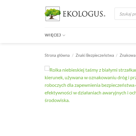
Przewiń
Wyszukiwark
do
produktów
zawartości
WIĘCEJ
Strona główna
/
Znaki Bezpieczeństwa
/
Znakowan