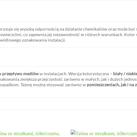
eryzuje się wysoką odpornością na działanie chemikaliów oraz może być
owierzchni, co zapewnia jej niezawodność w różnych warunkach. Kolor w
rawidłowego oznakowania instalacji.
ku przepływu mediów
w instalacjach. Wersja kolorystyczna –
biały / niebi
akowania zwiększa przejrzystość zarówno w małych, jak i dużych jednos
 wypadkom. Taśmę można stosować zarówno w
pomieszczeniach, jak i na 