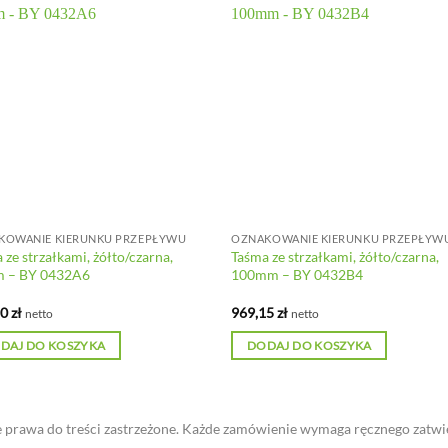
KOWANIE KIERUNKU PRZEPŁYWU
OZNAKOWANIE KIERUNKU PRZEPŁYW
 ze strzałkami, żółto/czarna,
Taśma ze strzałkami, żółto/czarna,
 – BY 0432A6
100mm – BY 0432B4
80
zł
969,15
zł
netto
netto
DAJ DO KOSZYKA
DODAJ DO KOSZYKA
 prawa do treści zastrzeżone. Każde zamówienie wymaga ręcznego zatwi