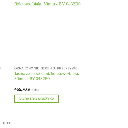
U
OZNAKOWANIE KIERUNKU PRZEPŁYWU
Taśma ze strzałkami, fioletowo/biała,
50mm – BY 0432B0
455,70
zł
netto
DODAJ DO KOSZYKA
erdzenia.