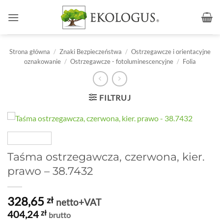
Przewiń
do
zawartości
Strona główna
/
Znaki Bezpieczeństwa
/
Ostrzegawcze i orientacyjne
oznakowanie
/
Ostrzegawcze - fotoluminescencyjne
/
Folia
FILTRUJ
Taśma ostrzegawcza, czerwona, kier.
prawo – 38.7432
328,65
zł
netto+VAT
404,24
zł
brutto