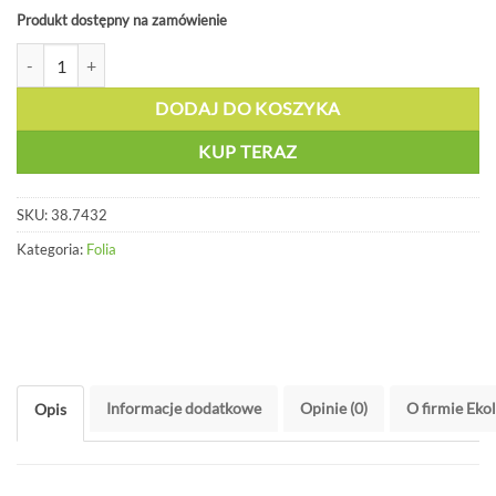
Produkt dostępny na zamówienie
ilość Taśma ostrzegawcza, czerwona, kier. prawo - 38.7432
DODAJ DO KOSZYKA
KUP TERAZ
SKU:
38.7432
Kategoria:
Folia
Informacje dodatkowe
Opinie (0)
O firmie Eko
Opis