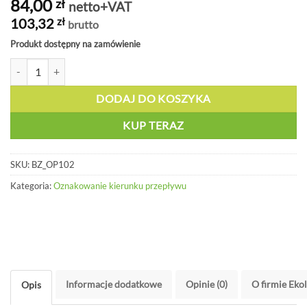
84,00
zł
netto+VAT
103,32
zł
brutto
Produkt dostępny na zamówienie
ilość Taśma na rurociąg, szara, 5cm x 25m - BZ OP102
DODAJ DO KOSZYKA
KUP TERAZ
SKU:
BZ_OP102
Kategoria:
Oznakowanie kierunku przepływu
Informacje dodatkowe
Opinie (0)
O firmie Eko
Opis