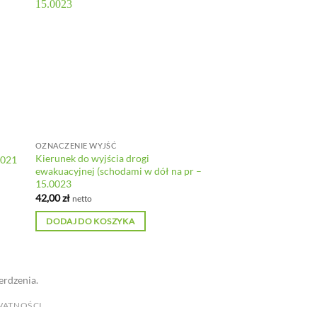
OZNACZENIE WYJŚĆ
Kierunek do wyjścia drogi
0021
ewakuacyjnej (schodami w dół na pr –
15.0023
42,00
zł
netto
DODAJ DO KOSZYKA
erdzenia.
WATNOŚCI