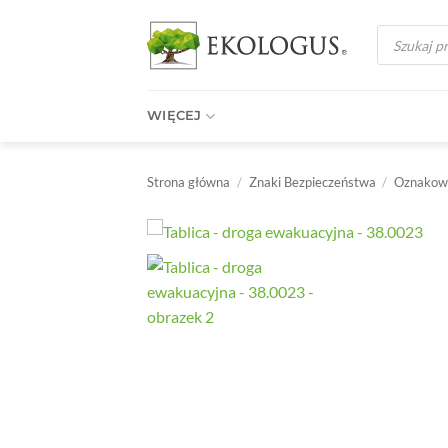
Przewiń
Wyszukiwark
do
produktów
zawartości
WIĘCEJ
Strona główna
/
Znaki Bezpieczeństwa
/
Oznakowa