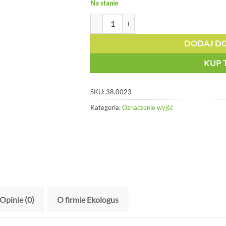
Na stanie
ilość Tablica - droga ewakuacyjna - 38.0023
DODAJ D
KUP 
SKU:
38.0023
Kategoria:
Oznaczenie wyjść
Opinie (0)
O firmie Ekologus