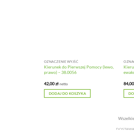
OZNACZENIE WYJŚĆ
OZNA
Kierunek do Pierwszej Pomocy (lewo,
Kieru
 w lewo – 15.0031
prawo) – 38.0056
ewaku
42,00
zł
84,0
netto
YKA
DODAJ DO KOSZYKA
DO
Wszelkie
DOSTAWA