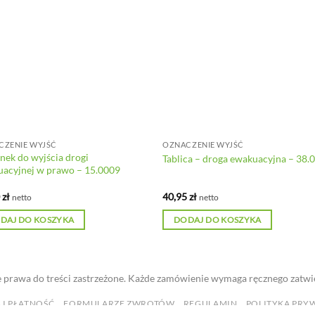
CZENIE WYJŚĆ
OZNACZENIE WYJŚĆ
nek do wyjścia drogi
Tablica – droga ewakuacyjna – 38.
acyjnej w prawo – 15.0009
0
zł
40,95
zł
netto
netto
DAJ DO KOSZYKA
DODAJ DO KOSZYKA
 prawa do treści zastrzeżone. Każde zamówienie wymaga ręcznego zatwi
 I PŁATNOŚĆ
FORMULARZE ZWROTÓW
REGULAMIN
POLITYKA PRY