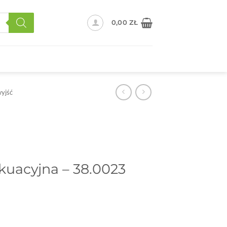
0,00
ZŁ
yjść
kuacyjna – 38.0023