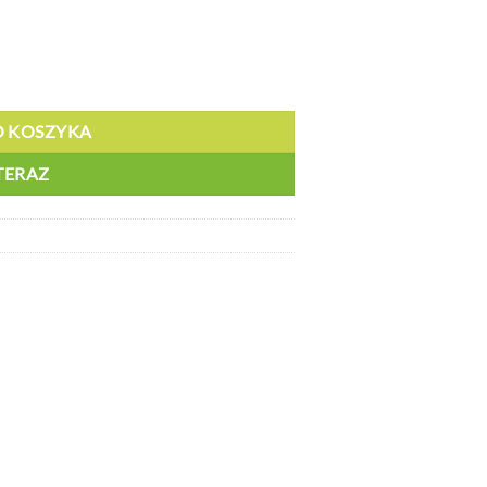
h - CV 820.40
O KOSZYKA
TERAZ