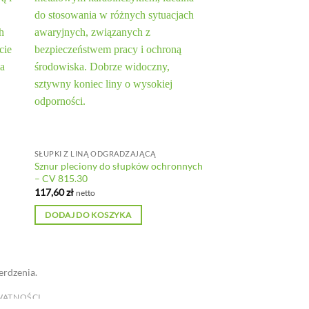
SŁUPKI Z LINĄ ODGRADZAJĄCĄ
Sznur pleciony do słupków ochronnych
– CV 815.30
117,60
zł
netto
DODAJ DO KOSZYKA
erdzenia.
WATNOŚCI