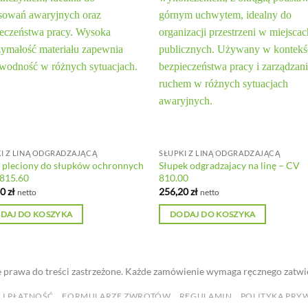
I Z LINĄ ODGRADZAJĄCĄ
SŁUPKI Z LINĄ ODGRADZAJĄCĄ
 pleciony do słupków ochronnych
Słupek odgradzajacy na linę – CV
 815.60
810.00
60
zł
256,20
zł
netto
netto
DAJ DO KOSZYKA
DODAJ DO KOSZYKA
 prawa do treści zastrzeżone. Każde zamówienie wymaga ręcznego zatwi
 I PŁATNOŚĆ
FORMULARZE ZWROTÓW
REGULAMIN
POLITYKA PRY