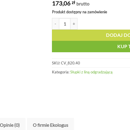
173,06
zł
brutto
Produkt dostępny na zamówienie
ilość Sznur pleciony do słupków ochronnyc
DODAJ D
KUP 
SKU:
CV_820.40
Kategoria:
Słupki z liną odgradzającą
Opinie (0)
O firmie Ekologus