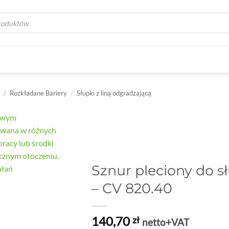
a
e
/
Rozkładane Bariery
/
Słupki z liną odgradzającą
Sznur pleciony do 
– CV 820.40
140,70
zł
netto+VAT