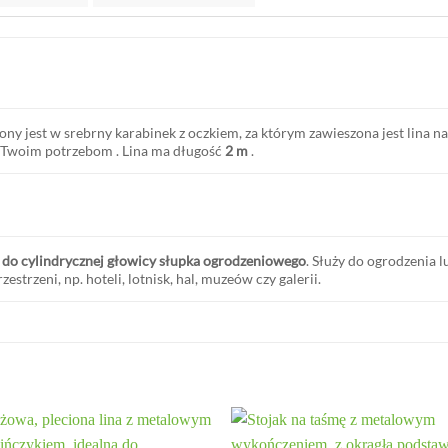
ony jest
w srebrny karabinek z oczkiem, za którym zawieszona jest lina 
y Twoim potrzebom
. Lina ma długość
2 m
.
do cylindrycznej głowicy słupka ogrodzeniowego
. Służy do ogrodzenia 
strzeni, np. hoteli, lotnisk, hal, muzeów czy galerii.