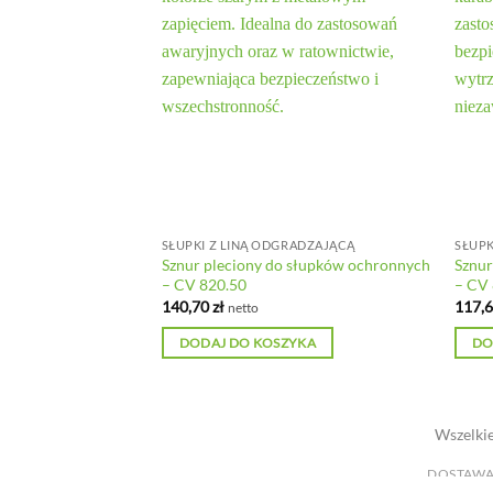
RADZAJĄCĄ
SŁUPKI Z LINĄ ODGRADZAJĄCĄ
SŁUPK
 słupków ochronnych
Sznur pleciony do słupków ochronnych
Sznur
– CV 820.50
– CV
140,70
zł
117,
netto
YKA
DODAJ DO KOSZYKA
DO
Wszelkie
DOSTAWA