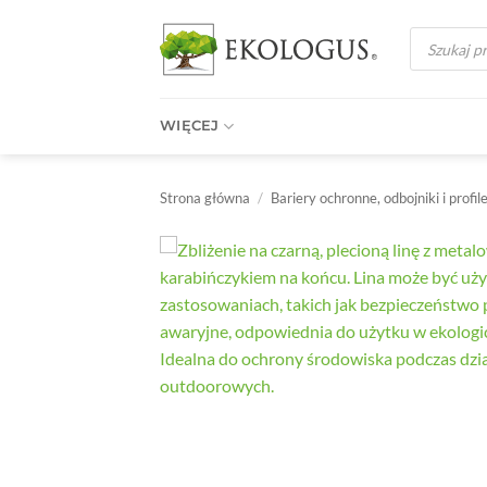
Przewiń
Wyszukiwark
do
produktów
zawartości
WIĘCEJ
Strona główna
/
Bariery ochronne, odbojniki i profil