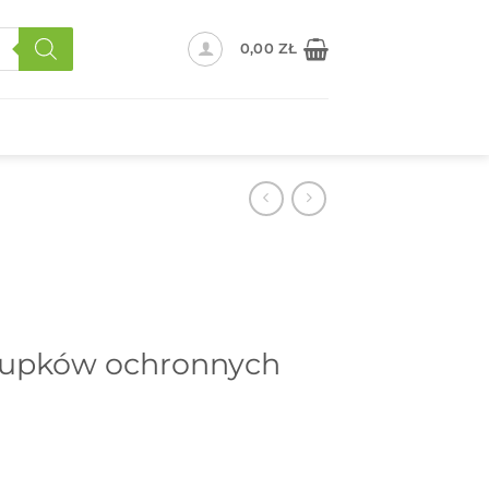
0,00
ZŁ
słupków ochronnych