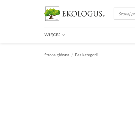
Przewiń
Wyszukiwark
do
produktów
zawartości
WIĘCEJ
Strona główna
/
Bez kategorii