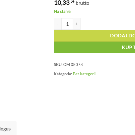
10,33
zł
brutto
Na stanie
ilość Świetlik czerwony, 12 godzin - OM 08
DODAJ D
KUP 
SKU:
OM 08078
Kategoria:
Bez kategorii
logus