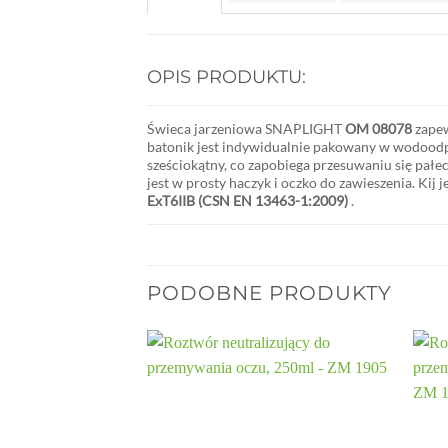
OPIS PRODUKTU:
Świeca jarzeniowa SNAPLIGHT
OM 08078
zape
batonik jest indywidualnie pakowany w wodoodpo
sześciokątny, co zapobiega przesuwaniu się pał
jest w prosty haczyk i oczko do zawieszenia. Kij 
ExT6IIB (CSN EN 13463-1:2009)
.
PODOBNE PRODUKTY