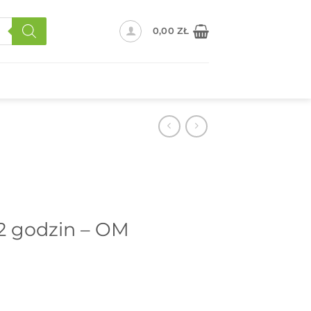
0,00
ZŁ
12 godzin – OM