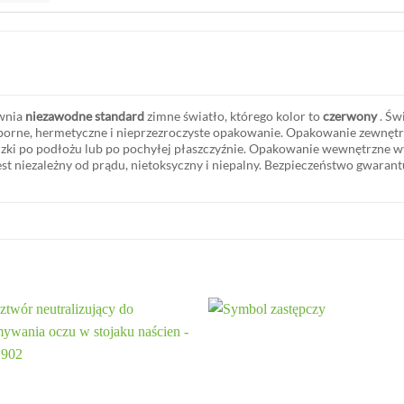
wnia
niezawodne
standard
zimne światło, którego kolor to
czerwony
. Św
rne, hermetyczne i nieprzezroczyste opakowanie. Opakowanie zewnętrzne
eczki po podłożu lub po pochyłej płaszczyźnie. Opakowanie wewnętrzne w
jest niezależny od prądu, nietoksyczny i niepalny. Bezpieczeństwo gwarant