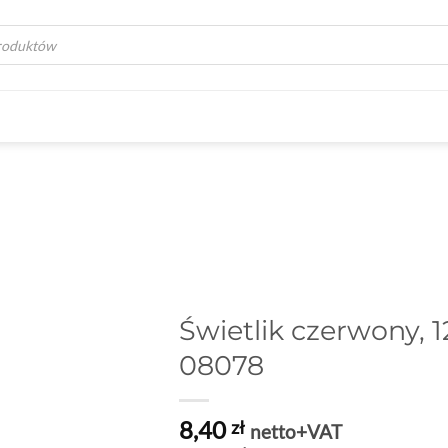
a
Świetlik czerwony, 
08078
8,40
zł
netto+VAT