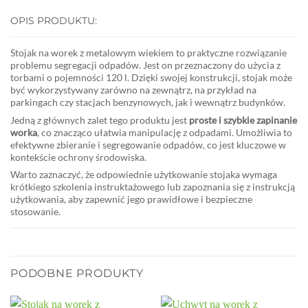
OPIS PRODUKTU:
Stojak na worek z metalowym wiekiem
to praktyczne rozwiązanie
problemu segregacji odpadów. Jest on przeznaczony do użycia z
torbami o pojemności
120 l.
Dzięki swojej konstrukcji, stojak może
być wykorzystywany zarówno na zewnątrz, na przykład na
parkingach czy stacjach benzynowych, jak i wewnątrz budynków.
Jedną z głównych zalet tego produktu jest
proste i szybkie zapinanie
worka
, co znacząco ułatwia manipulację z odpadami. Umożliwia to
efektywne zbieranie i segregowanie odpadów, co jest kluczowe w
kontekście ochrony środowiska.
Warto zaznaczyć, że odpowiednie użytkowanie stojaka wymaga
krótkiego szkolenia instruktażowego lub zapoznania się z instrukcją
użytkowania, aby zapewnić jego prawidłowe i bezpieczne
stosowanie.
PODOBNE PRODUKTY