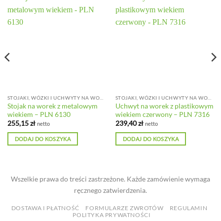
STOJAKI, WÓZKI I UCHWYTY NA WORKI
STOJAKI, WÓZKI I UCHWYTY NA WORKI
Stojak na worek z metalowym
Uchwyt na worek z plastikowym
wiekiem – PLN 6130
wiekiem czerwony – PLN 7316
255,15
zł
239,40
zł
netto
netto
DODAJ DO KOSZYKA
DODAJ DO KOSZYKA
Wszelkie prawa do treści zastrzeżone. Każde zamówienie wymaga
ręcznego zatwierdzenia.
DOSTAWA I PŁATNOŚĆ
FORMULARZE ZWROTÓW
REGULAMIN
POLITYKA PRYWATNOŚCI