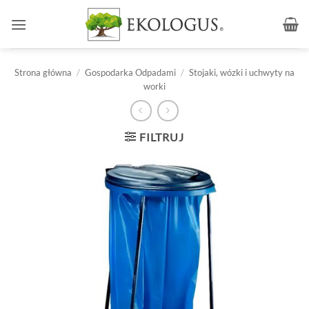
Przewiń
do
zawartości
Strona główna
/
Gospodarka Odpadami
/
Stojaki, wózki i uchwyty na
worki
FILTRUJ