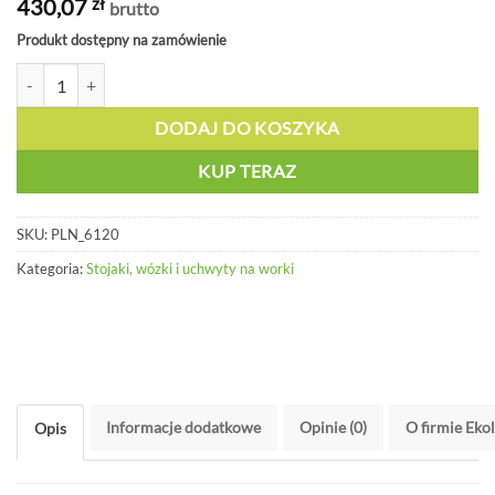
430,07
zł
brutto
Produkt dostępny na zamówienie
ilość Stojak na worek z metalowym wiekiem - PLN 6120
DODAJ DO KOSZYKA
KUP TERAZ
SKU:
PLN_6120
Kategoria:
Stojaki, wózki i uchwyty na worki
Informacje dodatkowe
Opinie (0)
O firmie Eko
Opis