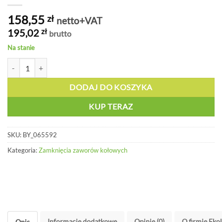
158,55
zł
netto+VAT
195,02
zł
brutto
Na stanie
ilość Standardowa pokrywa zaworów (żółta) 127 do 165mm - BY 065
DODAJ DO KOSZYKA
KUP TERAZ
SKU:
BY_065592
Kategoria:
Zamknięcia zaworów kołowych
Informacje dodatkowe
Opinie (0)
O firmie Eko
Opis