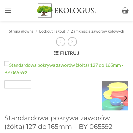
Przewiń
do
zawartości
Strona główna
/
Lockout Tagout
/
Zamknięcia zaworów kołowych
FILTRUJ
Standardowa pokrywa zaworów
(żółta) 127 do 165mm – BY 065592