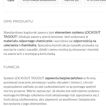
OPIS PRODUKTU:
Standardowy kapturek zaworu jest
elementem systemu LOCKOUT
TAGOUT
i
blokuje zawory pierścieniowe. Jest wykonany
z
materiału odpornego chemicznie
i
wyróżnia się
odpornością na
uderzenia i chemikalia
. Specjalna
konstrukcja nasadki pozwala na
wycięcie części nasadki, dzięki czemu można ją stosować również
na zaworach z wystającą końcówką.
FUNKCJA
System LOCKOUT TAGOUT
zapewnia bezpieczeństwo
w firmie,
ponieważ znacznie zmniejsza ryzyko obrażeń i śmierci, chroni
wyposażenie zakładu przed uszkodzeniami oraz pomaga spełnić
normy prawne. Warto zaznaczyć, że skuteczne wdrożenie systemu
wymaga krótkiego szkolenia instruktażowego lub zapoznania się z
instrukcją użytkowania, aby zapewnić prawidłowe i bezpieczne
korzystanie z jego elementów.