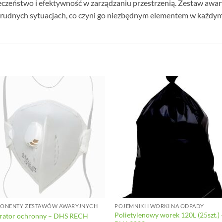
zeństwo i efektywność w zarządzaniu przestrzenią. Zestaw awaryjn
trudnych sytuacjach, co czyni go niezbędnym elementem w każdym
ONENTY ZESTAWÓW AWARYJNYCH
POJEMNIKI I WORKI NA ODPADY
Polietylenowy worek 120L (25szt.) 
irator ochronny – DHS RECH