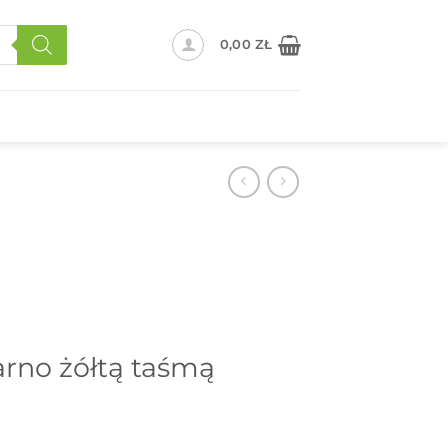
0,00
ZŁ
arno żółtą taśmą