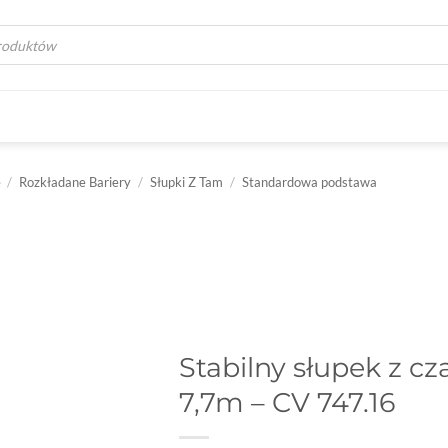
a
e
/
Rozkładane Bariery
/
Słupki Z Tam
/
Standardowa podstawa
Stabilny słupek z cz
7,7m – CV 747.16