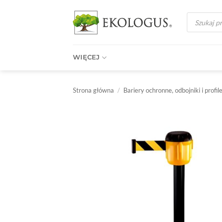
Przewiń
Wyszukiwark
do
produktów
zawartości
WIĘCEJ
Strona główna
/
Bariery ochronne, odbojniki i profil