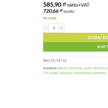
585,90
zł
netto+VAT
720,66
zł
brutto
Na stanie
ilość Stabilny słupek z czarno żółtą taśmą 
DODAJ D
KUP 
SKU:
CV_747.16
Kategorie:
Bariery ochronne, słupki i łańcuchy
,
19)
,
Słupki i łańcuchy
,
Standardowa podstawa