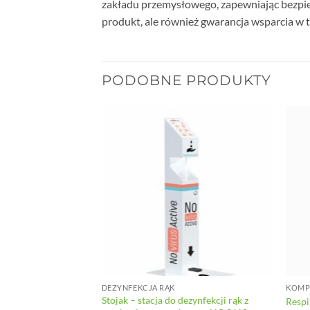
zakładu przemysłowego, zapewniając bezpiec
produkt, ale również gwarancja wsparcia w 
PODOBNE PRODUKTY
 NA ODPADY
DEZYNFEKCJA RĄK
KOMP
ek czarny 240L
Stojak – stacja do dezynfekcji rąk z
Resp