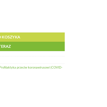
7,7m - CV 747.16
O KOSZYKA
TERAZ
Profilaktyka przeciw koronawirusowi (COVID-