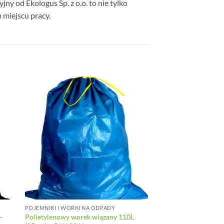
y od Ekologus Sp. z o.o. to nie tylko
 miejscu pracy.
POJEMNIKI I WORKI NA ODPADY
–
Polietylenowy worek wiązany 110L