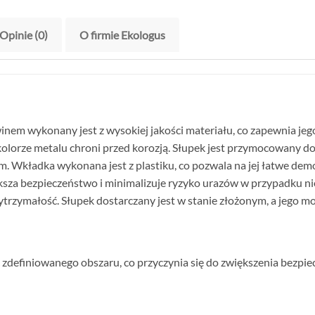
Opinie (0)
O firmie Ekologus
nem wykonany jest z wysokiej jakości materiału, co zapewnia je
lorze metalu chroni przed korozją. Słupek jest przymocowany do 
 Wkładka wykonana jest z plastiku, co pozwala na jej łatwe d
ększa bezpieczeństwo i minimalizuje ryzyko urazów w przypadku 
wytrzymałość. Słupek dostarczany jest w stanie złożonym, a jego m
definiowanego obszaru, co przyczynia się do zwiększenia bezpi