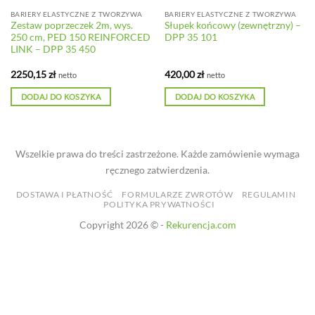
BARIERY ELASTYCZNE Z TWORZYWA
BARIERY ELASTYCZNE Z TWORZYWA
Zestaw poprzeczek 2m, wys.
Słupek końcowy (zewnętrzny) –
250 cm, PED 150 REINFORCED
DPP 35 101
LINK – DPP 35 450
2250,15
zł
420,00
zł
netto
netto
DODAJ DO KOSZYKA
DODAJ DO KOSZYKA
Wszelkie prawa do treści zastrzeżone. Każde zamówienie wymaga
ręcznego zatwierdzenia.
DOSTAWA I PŁATNOŚĆ
FORMULARZE ZWROTÓW
REGULAMIN
POLITYKA PRYWATNOŚCI
Copyright 2026 © -
Rekurencja.com