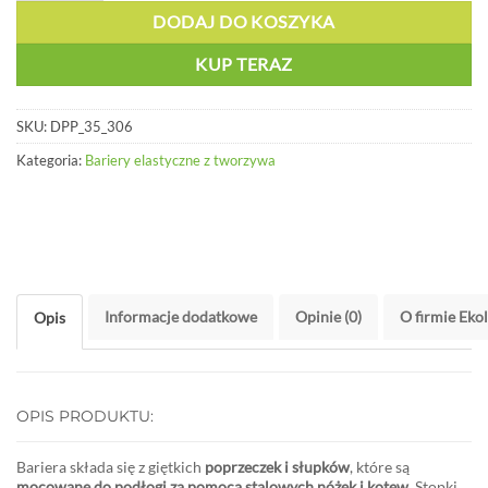
DODAJ DO KOSZYKA
KUP TERAZ
SKU:
DPP_35_306
Kategoria:
Bariery elastyczne z tworzywa
Informacje dodatkowe
Opinie (0)
O firmie Eko
Opis
OPIS PRODUKTU:
Bariera składa się z giętkich
poprzeczek i słupków
, które są
mocowane do podłogi za pomocą stalowych nóżek i kotew
. Stopki