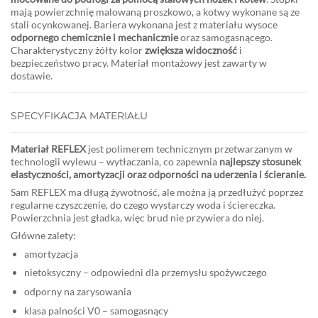
mają powierzchnię malowaną proszkowo, a kotwy wykonane są ze
stali ocynkowanej. Bariera wykonana jest z materiału wysoce
odpornego chemicznie i mechanicznie
oraz samogasnącego.
Charakterystyczny żółty kolor
zwiększa widoczność
i
bezpieczeństwo pracy. Materiał montażowy jest zawarty w
dostawie.
SPECYFIKACJA MATERIAŁU
Materiał REFLEX
jest polimerem technicznym przetwarzanym w
technologii wylewu – wytłaczania, co zapewnia
najlepszy stosunek
elastyczności, amortyzacji oraz odporności na uderzenia i ścieranie.
Sam REFLEX ma długą żywotność, ale można ją przedłużyć poprzez
regularne czyszczenie, do czego wystarczy woda i ściereczka.
Powierzchnia jest gładka, więc brud nie przywiera do niej.
Główne zalety:
amortyzacja
nietoksyczny – odpowiedni dla przemysłu spożywczego
odporny na zarysowania
klasa palności V0 – samogasnący