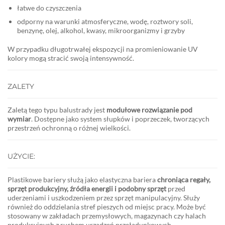
łatwe do czyszczenia
odporny na warunki atmosferyczne, wodę, roztwory soli,
benzynę, olej, alkohol, kwasy, mikroorganizmy i grzyby
W przypadku długotrwałej ekspozycji na promieniowanie UV
kolory mogą stracić swoją intensywność.
ZALETY
Zaletą tego typu balustrady jest
modułowe rozwiązanie pod
wymiar
. Dostępne jako system słupków i poprzeczek, tworzących
przestrzeń ochronną o różnej wielkości.
UŻYCIE:
Plastikowe bariery służą jako elastyczna bariera
chroniąca regały,
sprzęt produkcyjny, źródła energii i podobny sprzęt
przed
uderzeniami i uszkodzeniem przez sprzęt manipulacyjny. Służy
również do oddzielania stref pieszych od miejsc pracy. Może być
stosowany w zakładach przemysłowych, magazynach czy halach
produkcyjnych z ruchem urządzeń przeładunkowych.