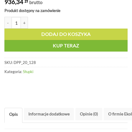
936,34
zł
brutto
Produkt dostępny na zamówienie
ilość Słupek ochronny z ukrytym ukotwieniem – ROD PE - DPP 20 12
DODAJ DO KOSZYKA
KUP TERAZ
SKU:
DPP_20_128
Kategoria:
Słupki
Informacje dodatkowe
Opinie (0)
O firmie Eko
Opis