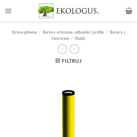
Przewiń
do
zawartości
Strona główna
/
Bariery ochronne, odbojniki i profile
/
Bariery z
tworzywa
/
Słupki
FILTRUJ