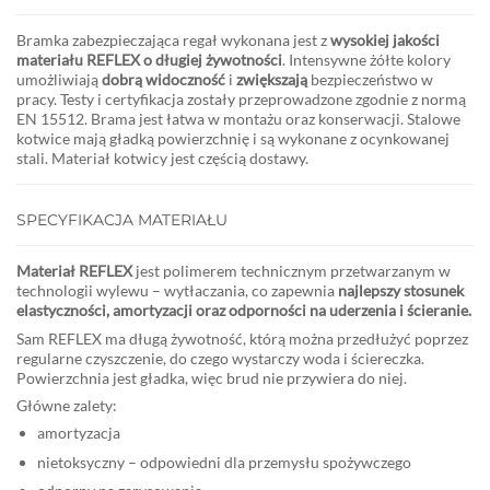
Bramka zabezpieczająca regał wykonana jest z
wysokiej jakości
materiału REFLEX o długiej żywotności
. Intensywne żółte kolory
umożliwiają
dobrą widoczność
i
zwiększają
bezpieczeństwo w
pracy. Testy i certyfikacja zostały przeprowadzone zgodnie z normą
EN 15512. Brama jest łatwa w montażu oraz konserwacji. Stalowe
kotwice mają gładką powierzchnię i są wykonane z ocynkowanej
stali. Materiał kotwicy jest częścią dostawy.
SPECYFIKACJA MATERIAŁU
Materiał REFLEX
jest polimerem technicznym przetwarzanym w
technologii wylewu – wytłaczania, co zapewnia
najlepszy stosunek
elastyczności, amortyzacji oraz odporności na uderzenia i ścieranie.
Sam REFLEX ma długą żywotność, którą można przedłużyć poprzez
regularne czyszczenie, do czego wystarczy woda i ściereczka.
Powierzchnia jest gładka, więc brud nie przywiera do niej.
Główne zalety:
amortyzacja
nietoksyczny – odpowiedni dla przemysłu spożywczego