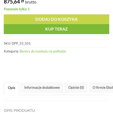
875,64
zł
brutto
Pozostało tylko: 1
DODAJ DO KOSZYKA
KUP TERAZ
SKU:
DPP_33_501
Kategoria:
Bariery do montażu na podłodze
Informacje dodatkowe
Opinie (0)
O firmie Eko
Opis
OPIS PRODUKTU: