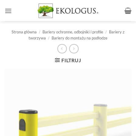
Przewiń
do
zawartości
Strona główna
/
Bariery ochronne, odbojniki i profile
/
Bariery z
tworzywa
/
Bariery do montażu na podłodze
FILTRUJ