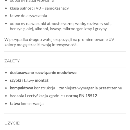
odporny na zarysowania
klasa palności V0 – samogasnący
łatwe do czyszczenia
odporny na warunki atmosferyczne, wodę, roztwory soli,
benzynę, olej, alkohol, kwasy, mikroorganizmy i grzyby
W przypadku długotrwałej ekspozycji na promieniowanie UV
kolory mogą stracić swoją intensywność.
ZALETY
dostosowane rozwiązanie modułowe
szybki
i łatwy
montaż
kompaktowa
konstrukcja – zmniejsza wymagania przestrzenne
badania i certyfikacja zgodnie z
normą EN 15512
łatwa
konserwacja
UŻYCIE: