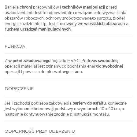
Bariéra
chroni
pracowników i
techników manipulacji
przed
uszkodzeniami. Jest to odpowiednie rozwiązanie do wyznaczania
obszarów roboczych, ochrony zrobotyzowanego sprzętu, źródeł
energii, rozdzielnic itp. Jest stosowany we
wszystkich obszarach z
ruchem urządzeń manipulacyjnych
.
FUNKCJA
Z
w pełni załadowanego
pojazdu HVAC. Podczas
swobodnej
operacji materiał jest zginany, co pochłania energię
swobodnej
operacji i powraca do pierwotnego stanu.
DORĘCZENIE
Jeśli zachodzi potrzeba zakotwienia
bariery do asfaltu
, konieczne
jest wykonanie betonowej podstawy o wymiarach 40 x 40 cm, a
następnie kontynuowanie zgodnie z instrukcją montażu.
ODPORNOŚĆ PRZY UDERZENIU