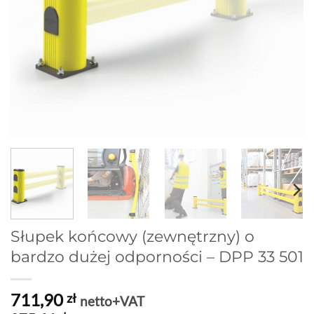
Słupek końcowy (zewnętrzny) o
bardzo dużej odporności – DPP 33 501
711,90
zł
netto+VAT