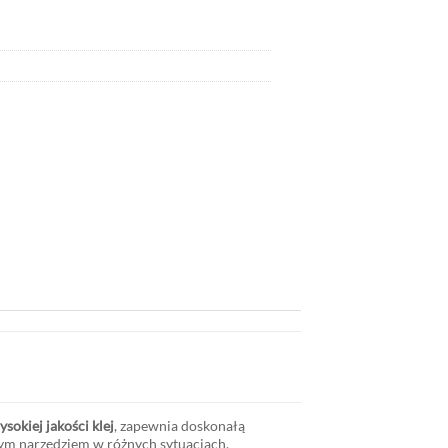
ysokiej jakości klej
, zapewnia doskonałą
nym narzędziem w różnych sytuacjach.