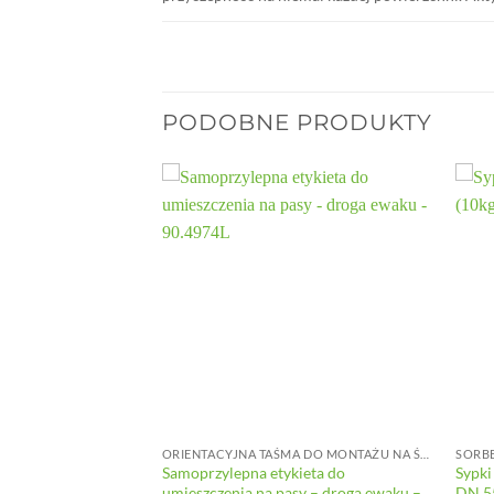
PODOBNE PRODUKTY
SPECJALNA
ORIENTACYJNA TAŚMA DO MONTAŻU NA ŚCIANIE
SORB
światełek
Samoprzylepna etykieta do
Sypki
 33450
umieszczenia na pasy – droga ewaku –
DN 5