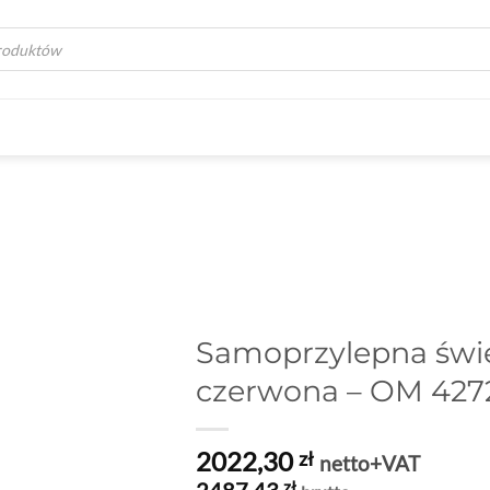
a
Samoprzylepna świe
czerwona – OM 427
2022,30
zł
netto+VAT
2487,43
zł