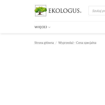
Przewiń
Wyszukiwark
do
produktów
zawartości
WIĘCEJ
Strona główna
/
Wyprzedaż - Cena specjalna