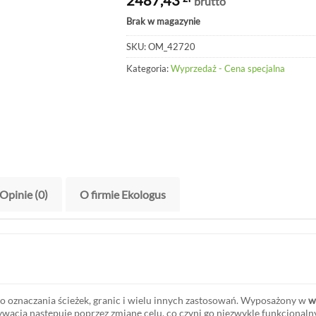
brutto
Brak w magazynie
SKU:
OM_42720
Kategoria:
Wyprzedaż - Cena specjalna
Opinie (0)
O firmie Ekologus
 do oznaczania ścieżek, granic i wielu innych zastosowań. Wyposażony w
w
ywacja następuje poprzez zmianę celu, co czyni go niezwykle funkcjonal