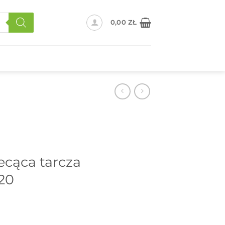
0,00
ZŁ
cąca tarcza
20