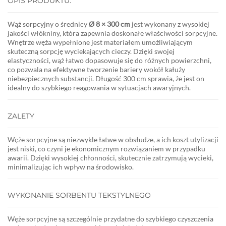
OPIS PRODUKTU:
Wąż sorpcyjny o średnicy
Ø 8 × 300 cm
jest wykonany z wysokiej
jakości włókniny, która zapewnia doskonałe właściwości sorpcyjne.
Wnętrze węża wypełnione jest materiałem umożliwiającym
skuteczną sorpcję wyciekających cieczy. Dzięki swojej
elastyczności, wąż łatwo dopasowuje się do różnych powierzchni,
co pozwala na efektywne tworzenie bariery wokół kałuży
niebezpiecznych substancji. Długość 300 cm sprawia, że jest on
idealny do szybkiego reagowania w sytuacjach awaryjnych.
ZALETY
Węże sorpcyjne są niezwykle łatwe w obsłudze, a ich koszt utylizacji
jest niski, co czyni je ekonomicznym rozwiązaniem w przypadku
awarii. Dzięki wysokiej chłonności, skutecznie zatrzymują wycieki,
minimalizując ich wpływ na środowisko.
WYKONANIE SORBENTU TEKSTYLNEGO
Węże sorpcyjne są szczególnie przydatne do szybkiego czyszczenia