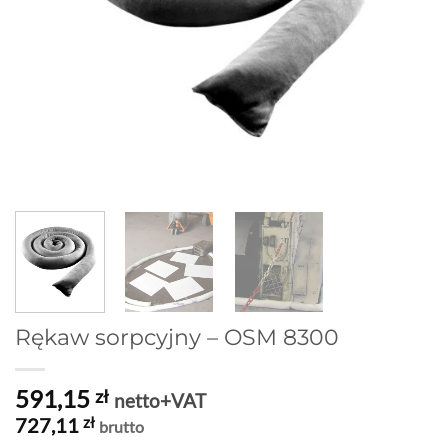
Rękaw sorpcyjny – OSM 8300
591,15
zł
netto+VAT
727,11
zł
brutto