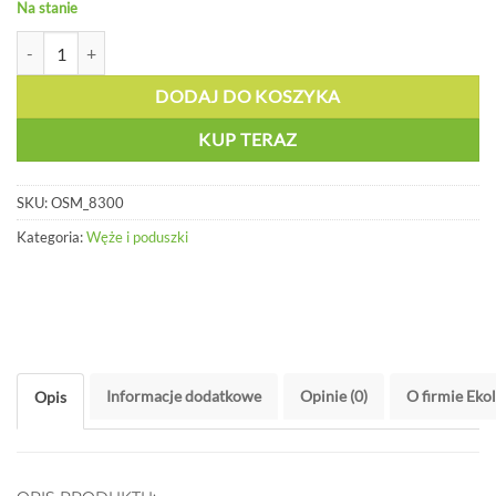
Na stanie
ilość Rękaw sorpcyjny - OSM 8300
DODAJ DO KOSZYKA
KUP TERAZ
SKU:
OSM_8300
Kategoria:
Węże i poduszki
Informacje dodatkowe
Opinie (0)
O firmie Eko
Opis