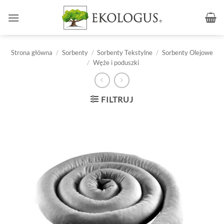
Przewiń
do
zawartości
Strona główna
/
Sorbenty
/
Sorbenty Tekstylne
/
Sorbenty Olejowe
/
Węże i poduszki
FILTRUJ