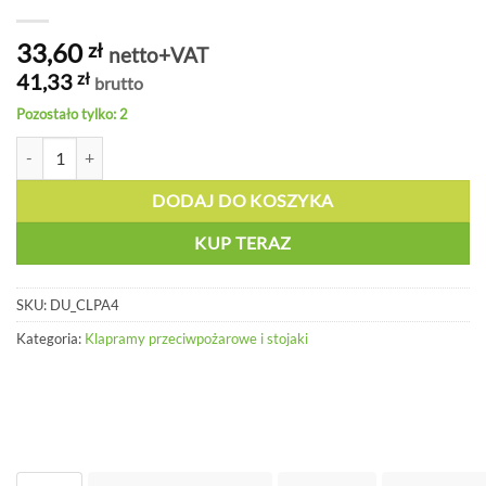
33,60
zł
netto+VAT
41,33
zł
brutto
Pozostało tylko: 2
ilość Ramka klip A4 - DU CLPA4
DODAJ DO KOSZYKA
KUP TERAZ
SKU:
DU_CLPA4
Kategoria:
Klapramy przeciwpożarowe i stojaki