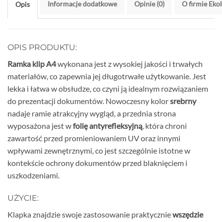
Informacje dodatkowe
Opinie (0)
O firmie Eko
Opis
OPIS PRODUKTU:
Ramka klip A4
wykonana jest z wysokiej jakości i trwałych
materiałów, co zapewnia jej długotrwałe użytkowanie. Jest
lekka i łatwa w obsłudze, co czyni ją idealnym rozwiązaniem
do prezentacji dokumentów. Nowoczesny kolor
srebrny
nadaje ramie atrakcyjny wygląd, a przednia strona
wyposażona jest w
folię antyrefleksyjną
, która chroni
zawartość przed promieniowaniem UV oraz innymi
wpływami zewnętrznymi, co jest szczególnie istotne w
kontekście ochrony dokumentów przed blaknięciem i
uszkodzeniami.
UŻYCIE:
Klapka znajdzie swoje zastosowanie praktycznie
wszędzie