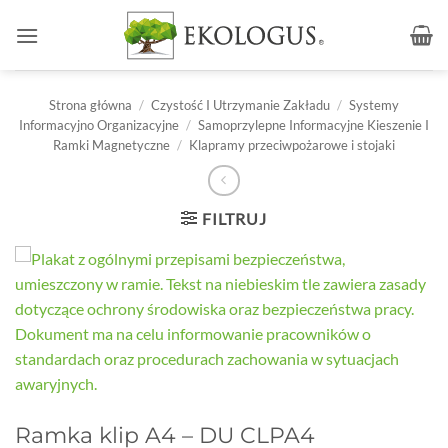
Przewiń
do
zawartości
Strona główna
/
Czystość I Utrzymanie Zakładu
/
Systemy
Informacyjno Organizacyjne
/
Samoprzylepne Informacyjne Kieszenie I
Ramki Magnetyczne
/
Klapramy przeciwpożarowe i stojaki
FILTRUJ
Ramka klip A4 – DU CLPA4