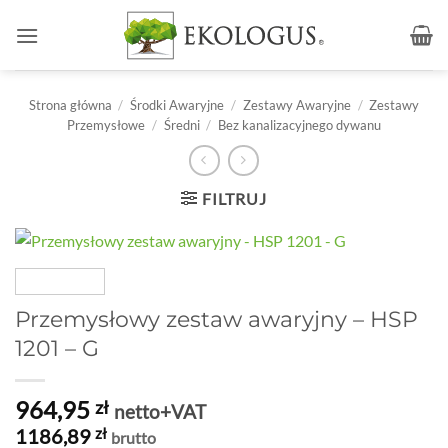
Przewiń
do
zawartości
Strona główna
/
Środki Awaryjne
/
Zestawy Awaryjne
/
Zestawy
Przemysłowe
/
Średni
/
Bez kanalizacyjnego dywanu
FILTRUJ
Przemysłowy zestaw awaryjny – HSP
1201 – G
964,95
zł
netto+VAT
1186,89
zł
brutto