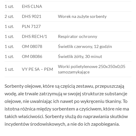
1 szt.
EHS CLNA
2 szt.
DHS 9021
Worek na zużyte sorbenty
1 szt.
PLN 7127
1 szt.
DHS RECH/1
Respirator ochronny
1 szt.
OM 08078
Świetlik czerwony, 12 godzin
1 szt.
OM 08086
Świetlik żółty, 30 minut
Worki polietylenowe 250x350x0,05
1 szt.
VY PE SA – PEM
samozamykające
Sorbenty olejowe, które są częścią zestawu, przepuszczają
wodę, ale trwale zatrzymują w swojej strukturze substancje
olejowe, nie uwalniając ich nawet po wykręceniu tkaniny. To
istotna różnica między sorbentem a czyściwem, które nie ma
takich właściwości. Sorbenty służą do naprawiania skutków
incydentów środowiskowych, a nie do ich zapobiegania.