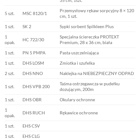
35 cm, 1szt.
Przemysłowy rękaw sorpcyjny 8 × 120
5 szt.
MSC 8120/1
cm, 1 szt.
1 szt.
SK 2
Sypki sorbent Spilkleen Plus
1
Specjalna ściereczka PROTEXT
HC 722/30
opak.
Premium, 28 x 36 cm, biała
1 szt.
PN 5 PMPA
Pasta uszczelniająca
1 szt.
DHS LOSM
Zmiotka i szufelka
2 szt.
DHS NNO
Naklejka na NIEBEZPIECZNY ODPAD
Taśma ostrzegawcza w pudełku
1 szt.
DHS VPB 200
dozującym, 200m
1 szt.
DHS OBR
Okulary ochronne
1
DHS RUCH
Rękawice ochronne
opak.
1 szt.
EHS CSV
1 szt.
EHS CLG