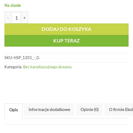
Na stanie
ilość Przemysłowy zestaw awaryjny - HSP 1201 - G
DODAJ DO KOSZYKA
KUP TERAZ
SKU:
HSP_1201_-_G
Kategoria:
Bez kanalizacyjnego dywanu
Informacje dodatkowe
Opinie (0)
O firmie Eko
Opis