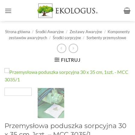
Przewiń
do
zawartości
Strona główna
/
Środki Awaryjne
/
Zestawy Awaryjne
/
Komponenty
zestawów awaryjnych
/
Środki sorpcyjne
/
Sorbenty przemysłowe
FILTRUJ
Przemysłowa poduszka sorpcyjna 30
x 35 cm, 1szt. – MCC 3035/1