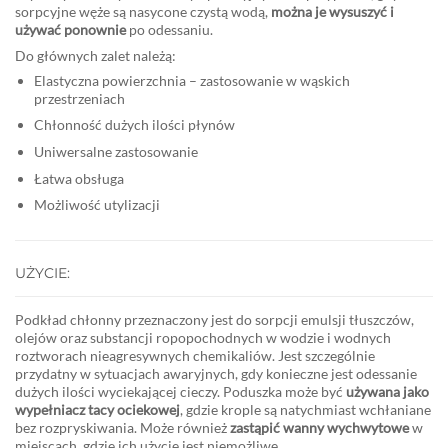
sorpcyjne węże są nasycone czystą wodą,
można je wysuszyć i
używać ponownie
po odessaniu.
Do głównych zalet należą:
Elastyczna powierzchnia – zastosowanie w wąskich
przestrzeniach
Chłonność dużych ilości płynów
Uniwersalne zastosowanie
Łatwa obsługa
Możliwość utylizacji
UŻYCIE:
Podkład chłonny przeznaczony jest do sorpcji emulsji tłuszczów,
olejów oraz substancji ropopochodnych w wodzie i wodnych
roztworach nieagresywnych chemikaliów. Jest szczególnie
przydatny w sytuacjach awaryjnych, gdy konieczne jest odessanie
dużych ilości wyciekającej cieczy. Poduszka może być
używana jako
wypełniacz tacy ociekowej
, gdzie krople są natychmiast wchłaniane
bez rozpryskiwania. Może również
zastąpić wanny wychwytowe
w
miejscach, gdzie ich użycie jest niemożliwe.