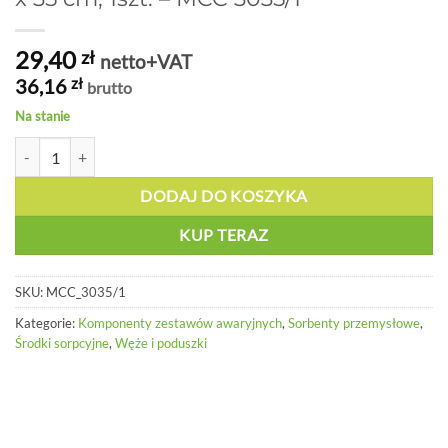
29,40
zł
netto+VAT
36,16
zł
brutto
Na stanie
ilość Przemysłowa poduszka sorpcyjna 30 x 35 cm, 1szt. - MCC 3035/
DODAJ DO KOSZYKA
KUP TERAZ
SKU:
MCC_3035/1
Kategorie:
Komponenty zestawów awaryjnych
,
Sorbenty przemysłowe
,
Środki sorpcyjne
,
Węże i poduszki