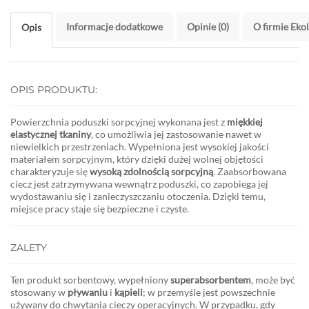
Informacje dodatkowe
Opinie (0)
O firmie Eko
Opis
OPIS PRODUKTU:
Powierzchnia poduszki sorpcyjnej wykonana jest z
miękkiej
elastycznej tkaniny
, co umożliwia jej zastosowanie nawet w
niewielkich przestrzeniach. Wypełniona jest wysokiej jakości
materiałem sorpcyjnym, który dzięki dużej wolnej objętości
charakteryzuje się
wysoką zdolnością sorpcyjną
. Zaabsorbowana
ciecz jest zatrzymywana wewnątrz poduszki, co zapobiega jej
wydostawaniu się i zanieczyszczaniu otoczenia. Dzięki temu,
miejsce pracy staje się bezpieczne i czyste.
ZALETY
Ten produkt sorbentowy, wypełniony
superabsorbentem
, może być
stosowany w
pływaniu
i
kąpieli
; w przemyśle jest powszechnie
używany do chwytania cieczy operacyjnych. W przypadku, gdy