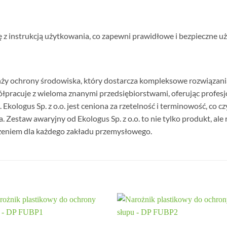
ę z instrukcją użytkowania, co zapewni prawidłowe i bezpieczne u
ranży ochrony środowiska, który dostarcza kompleksowe rozwiąza
półpracuje z wieloma znanymi przedsiębiorstwami, oferując profes
kologus Sp. z o.o. jest ceniona za rzetelność i terminowość, co 
 Zestaw awaryjny od Ekologus Sp. z o.o. to nie tylko produkt, al
żeniem dla każdego zakładu przemysłowego.