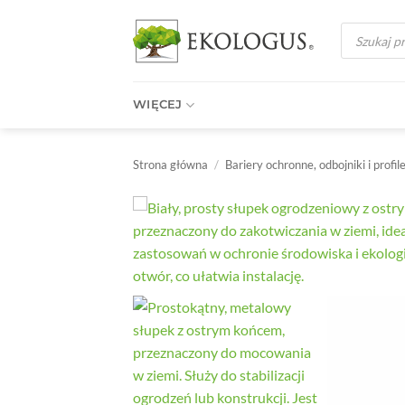
Przewiń
Wyszukiwark
do
produktów
zawartości
WIĘCEJ
Strona główna
/
Bariery ochronne, odbojniki i profil