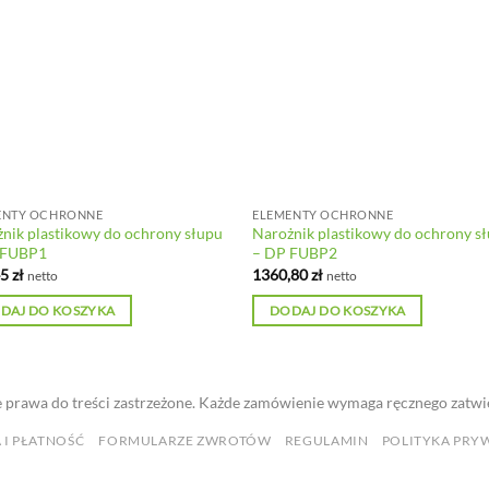
ENTY OCHRONNE
ELEMENTY OCHRONNE
nik plastikowy do ochrony słupu
Narożnik plastikowy do ochrony s
 FUBP1
– DP FUBP2
45
zł
1360,80
zł
netto
netto
DAJ DO KOSZYKA
DODAJ DO KOSZYKA
 prawa do treści zastrzeżone. Każde zamówienie wymaga ręcznego zatwi
 I PŁATNOŚĆ
FORMULARZE ZWROTÓW
REGULAMIN
POLITYKA PRY
Copyright 2026 © -
Rekurencja.com