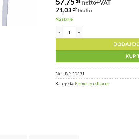
57,75
zł
netto+VAT
71,03
zł
brutto
Na stanie
ilość Profil ochronny na róg, biały, 150 cm
DODAJ D
KUP 
SKU:
DP_30831
Kategoria:
Elementy ochronne