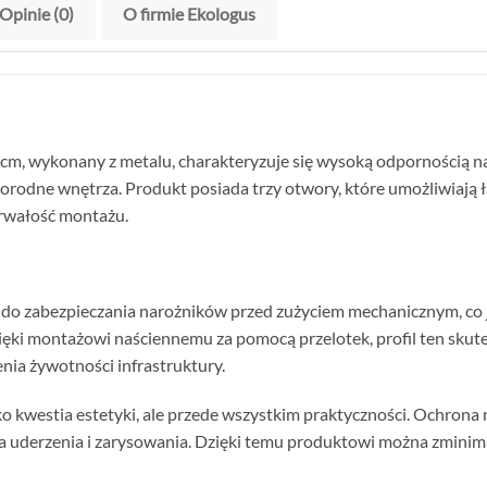
Opinie (0)
O firmie Ekologus
0 cm, wykonany z metalu, charakteryzuje się wysoką odpornością na 
norodne wnętrza. Produkt posiada trzy otwory, które umożliwiają
trwałość montażu.
 do zabezpieczania narożników przed zużyciem mechanicznym, co j
ęki montażowi naściennemu za pomocą przelotek, profil ten skute
nia żywotności infrastruktury.
ko kwestia estetyki, ale przede wszystkim praktyczności. Ochrona
na uderzenia i zarysowania. Dzięki temu produktowi można zminim