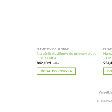
NE
ELEMENTY OCHRONNE
ELEM
nik żółto-czarny 50
Narożnik plastikowy do ochrony słupu
Naroż
– DP FUBP4
– DP
842,10
zł
954,
netto
YKA
DODAJ DO KOSZYKA
DO
Wszelkie
DOSTAWA