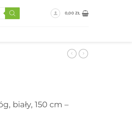
0,00
ZŁ
óg, biały, 150 cm –