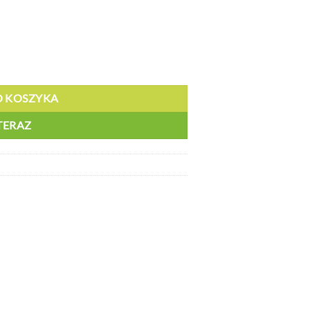
 - DP 30831
O KOSZYKA
TERAZ