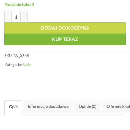
Pozostało tylko: 2
ilość PRO - Bezpieczny nóż z wysuwanym ostrzem - BN X845
DODAJ DO KOSZYKA
KUP TERAZ
SKU:
BN_X845
Kategoria:
Noże
Informacje dodatkowe
Opinie (0)
O firmie Eko
Opis