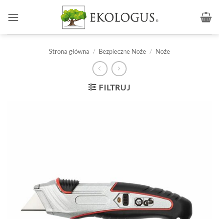
Przewiń
do
zawartości
Strona główna
/
Bezpieczne Noże
/
Noże
FILTRUJ