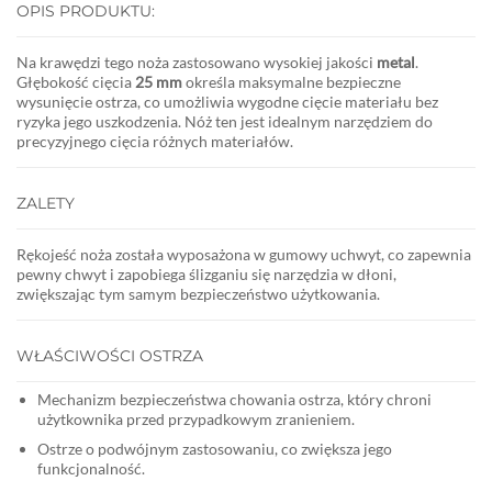
OPIS PRODUKTU:
Na krawędzi tego noża zastosowano wysokiej jakości
metal
.
Głębokość cięcia
25 mm
określa maksymalne bezpieczne
wysunięcie ostrza, co umożliwia wygodne cięcie materiału bez
ryzyka jego uszkodzenia. Nóż ten jest idealnym narzędziem do
precyzyjnego cięcia różnych materiałów.
ZALETY
Rękojeść noża została wyposażona w gumowy uchwyt, co zapewnia
pewny chwyt i zapobiega ślizganiu się narzędzia w dłoni,
zwiększając tym samym bezpieczeństwo użytkowania.
WŁAŚCIWOŚCI OSTRZA
Mechanizm bezpieczeństwa chowania ostrza, który chroni
użytkownika przed przypadkowym zranieniem.
Ostrze o podwójnym zastosowaniu, co zwiększa jego
funkcjonalność.