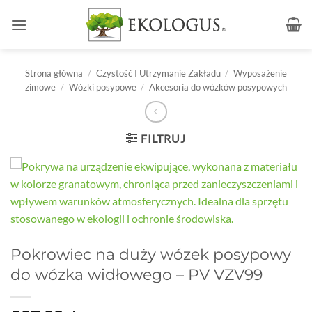
Przewiń
do
zawartości
Strona główna
/
Czystość I Utrzymanie Zakładu
/
Wyposażenie
zimowe
/
Wózki posypowe
/
Akcesoria do wózków posypowych
FILTRUJ
Pokrowiec na duży wózek posypowy
do wózka widłowego – PV VZV99