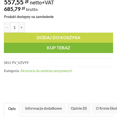
557,55
zł
netto+VAT
685,79
zł
brutto
Produkt dostępny na zamówienie
ilość Pokrowiec na duży wózek posypowy do wózka widłowego - PV 
DODAJ DO KOSZYKA
KUP TERAZ
SKU:
PV_VZV99
Kategoria:
Akcesoria do wózków posypowych
Informacje dodatkowe
Opinie (0)
O firmie Eko
Opis