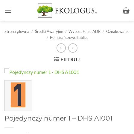
Przewiń
do
zawartości
Strona główna
/
Środki Awaryjne
/
Wyposażenie ADR
/
Oznakowanie
/
Pomarańczowe tablice
FILTRUJ
Pojedynczy numer 1 – DHS A1001