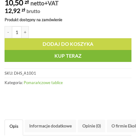
10,50
zł
netto+VAT
12,92
zł
brutto
Produkt dostępny na zamówienie
ilość Pojedynczy numer 1 - DHS A1001
DODAJ DO KOSZYKA
KUP TERAZ
SKU:
DHS_A1001
Kategoria:
Pomarańczowe tablice
Informacje dodatkowe
Opinie (0)
O firmie Eko
Opis