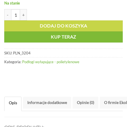
Na stanie
ilość Podłoga wyłapująca na 2 beczki - PLN 3204
DODAJ DO KOSZYKA
KUP TERAZ
SKU:
PLN_3204
Kategoria:
Podłogi wyłapujące - polietylenowe
Informacje dodatkowe
Opinie (0)
O firmie Eko
Opis