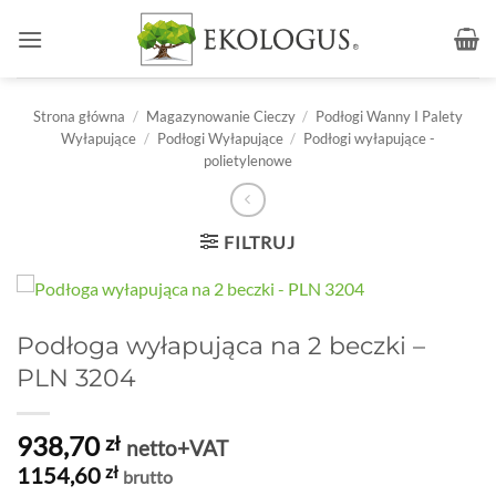
Przewiń
do
zawartości
Strona główna
/
Magazynowanie Cieczy
/
Podłogi Wanny I Palety
Wyłapujące
/
Podłogi Wyłapujące
/
Podłogi wyłapujące -
polietylenowe
FILTRUJ
Podłoga wyłapująca na 2 beczki –
PLN 3204
938,70
zł
netto+VAT
1154,60
zł
brutto