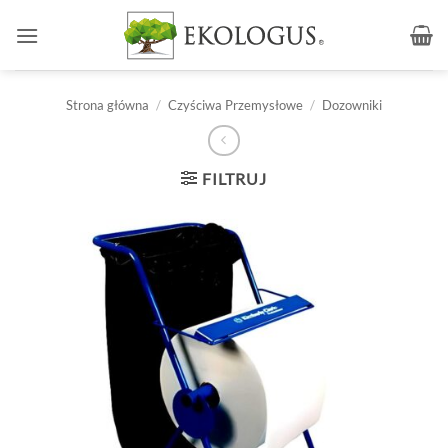
Przewiń
do
zawartości
Strona główna
/
Czyściwa Przemysłowe
/
Dozowniki
FILTRUJ