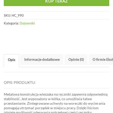
KUP TERAZ
SKU:
HC_990
Kategoria:
Dozowniki
Informacje dodatkowe
Opinie (0)
O firmie Eko
Opis
OPIS PRODUKTU:
Metalowa konstrukcja wieszaka na ręczniki zapewnia odpowiednią
stabilność. Jest wyposażony w kółka, co umożliwia łatwe
przestawianie. Zintegrowane uchwyty na woreczki do wycierania
pomagają utrzymać porządek w miejscu pracy. Dzięki liściom
istnieje możliwość oderwania potrzebnej części ręcznika.