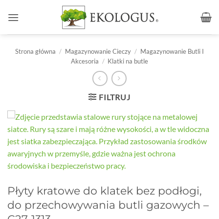
Przewiń
do
zawartości
Strona główna
/
Magazynowanie Cieczy
/
Magazynowanie Butli I
Akcesoria
/
Klatki na butle
FILTRUJ
Płyty kratowe do klatek bez podłogi,
do przechowywania butli gazowych –