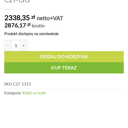
C27-1313
2338,35
zł
netto+VAT
2876,17
zł
brutto
Produkt dostępny na zamówienie
ilość Płyty kratowe do klatek bez podłogi, do przechowywania butli 
DODAJ DO KOSZYKA
KUP TERAZ
SKU:
C27-1313
Kategoria:
Klatki na butle