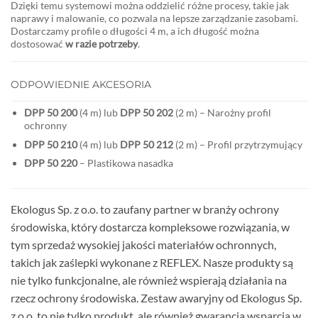
Dzięki temu systemowi można oddzielić różne procesy, takie jak
naprawy i malowanie, co pozwala na lepsze zarządzanie zasobami.
Dostarczamy profile o długości 4 m, a ich długość można
dostosować
w razie potrzeby
.
ODPOWIEDNIE AKCESORIA
DPP 50 200
(4 m) lub
DPP 50 202
(2 m) – Narożny profil
ochronny
DPP 50 210
(4 m) lub
DPP 50 212
(2 m) – Profil przytrzymujący
DPP 50 220
– Plastikowa nasadka
Ekologus Sp. z o.o. to zaufany partner w branży ochrony
środowiska, który dostarcza kompleksowe rozwiązania, w
tym sprzedaż wysokiej jakości materiałów ochronnych,
takich jak zaślepki wykonane z REFLEX. Nasze produkty są
nie tylko funkcjonalne, ale również wspierają działania na
rzecz ochrony środowiska. Zestaw awaryjny od Ekologus Sp.
z o.o. to nie tylko produkt, ale również gwarancja wsparcia w