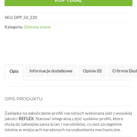
SKU:
DPP_50_220
Kategoria:
Ochrona ściany
Informacje dodatkowe
Opinie (0)
O firmie Eko
Opis
OPIS PRODUKTU:
Zaślepka na zakończenie profili narożnych wykonana jest z wysokiej
jakości
REFLEX
. Stanowi integralną część systemu profili, które
służą do zabezpieczania ścian i narożników, co jest szczególnie
istotne w miejscach narażonych na uszkodzenia mechaniczne.