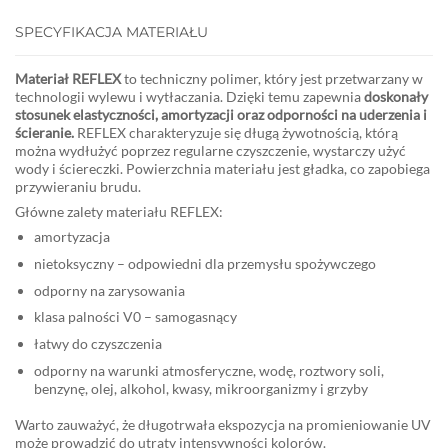
SPECYFIKACJA MATERIAŁU
Materiał REFLEX
to techniczny polimer, który jest przetwarzany w
technologii wylewu i wytłaczania. Dzięki temu zapewnia
doskonały
stosunek elastyczności, amortyzacji oraz odporności na uderzenia i
ścieranie.
REFLEX charakteryzuje się długą żywotnością, którą
można wydłużyć poprzez regularne czyszczenie, wystarczy użyć
wody i ściereczki. Powierzchnia materiału jest gładka, co zapobiega
przywieraniu brudu.
Główne zalety materiału REFLEX:
amortyzacja
nietoksyczny – odpowiedni dla przemysłu spożywczego
odporny na zarysowania
klasa palności V0 – samogasnący
łatwy do czyszczenia
odporny na warunki atmosferyczne, wodę, roztwory soli,
benzynę, olej, alkohol, kwasy, mikroorganizmy i grzyby
Warto zauważyć, że długotrwała ekspozycja na promieniowanie UV
może prowadzić do utraty intensywności kolorów.