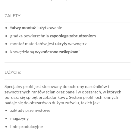
ZALETY
łatwy montaż
i użytkowanie
gładka powierzchnia
zapobiega zabrudzeniom
montaż materiałów jest
ukryty
wewnątrz
krawędzie są
wykończone zaślepkami
UŻYCIE:
Specjalny profil jest stosowany do ochrony narożników i
zewnętrznych rantów ścian oraz paneli w obszarach, w których
porusza się sprzęt przeładunkowy. System profili ochronnych
nadaje się do obszarów o dużym zużyciu, takich jak:
zakłady przemysłowe
magazyny
linie produkcyjne