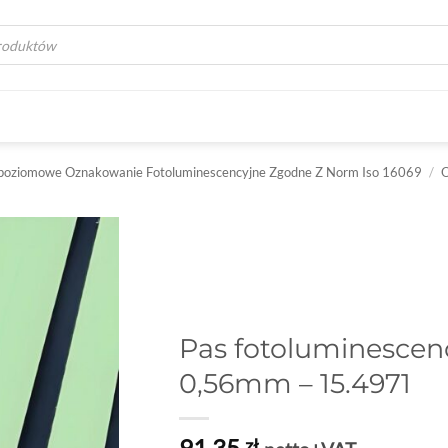
a
poziomowe Oznakowanie Fotoluminescencyjne Zgodne Z Norm Iso 16069
/
O
Pas fotoluminescen
0,56mm – 15.4971
91,35
zł