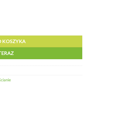
0,56mm - 15.4971
O KOSZYKA
TERAZ
cianie