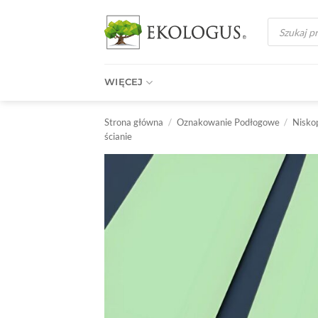
Przewiń
Wyszukiwark
do
produktów
zawartości
WIĘCEJ
Strona główna
/
Oznakowanie Podłogowe
/
Nisko
ścianie