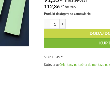
netto+VAT
112,36
zł
brutto
Produkt dostępny na zamówienie
ilość Pas fotoluminescencyjny, aluminium 
DODAJ D
KUP 
SKU:
15.4971
Kategoria:
Orientacyjna taśma do montażu na ś