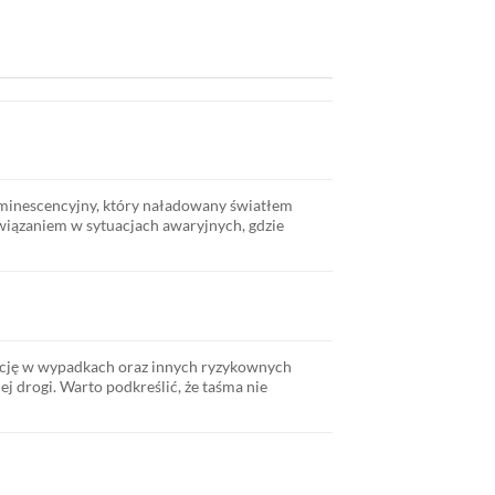
uminescencyjny, który naładowany światłem
wiązaniem w sytuacjach awaryjnych, gdzie
ację w wypadkach oraz innych ryzykownych
ej drogi. Warto podkreślić, że taśma nie