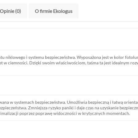
Opinie (0)
O firmie Ekologus
tu niklowego i systemu bezpieczeństwa. Wyposażona jest w kolor fotol
et w ciemności. Dzięki swoim właściwościom, taśma ta jest idealnym roz
wana w systemach bezpieczeństwa. Umożliwia bezpieczną i łatwą orient
ezpieczeństwa. Zmniejsza ryzyko paniki i daje czas na uzyskanie bezpieczn
imalizacji poprzez poprawę widoczności w krytycznych momentach.