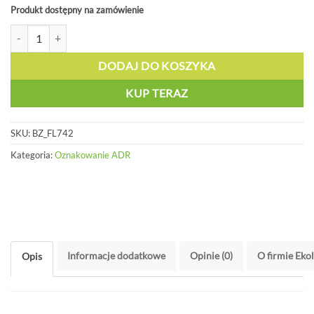
Produkt dostępny na zamówienie
ilość Oznakowanie Substancje utleniające, CPP 5.1 folia 250x250mm 
DODAJ DO KOSZYKA
KUP TERAZ
SKU:
BZ_FL742
Kategoria:
Oznakowanie ADR
Informacje dodatkowe
Opinie (0)
O firmie Eko
Opis