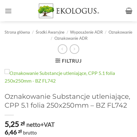
Przewiń
do
zawartości
Strona główna
/
Środki Awaryjne
/
Wyposażenie ADR
/
Oznakowanie
/
Oznakowanie ADR
FILTRUJ
Oznakowanie Substancje utleniające,
CPP 5.1 folia 250x250mm – BZ FL742
5,25
zł
netto+VAT
6,46
zł
brutto