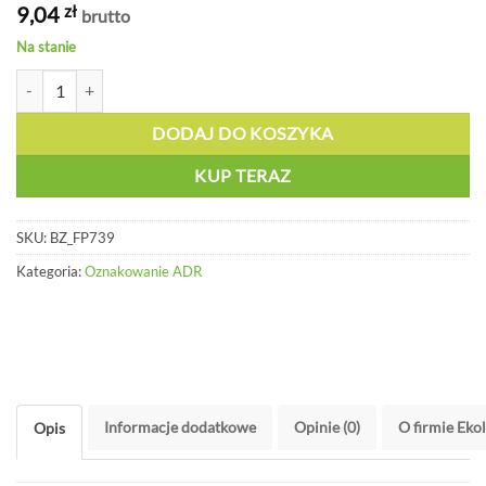
9,04
zł
brutto
Na stanie
ilość Oznakowanie Substancje samozapalne KPP. 4.2, folia, 300x300m
DODAJ DO KOSZYKA
KUP TERAZ
SKU:
BZ_FP739
Kategoria:
Oznakowanie ADR
Informacje dodatkowe
Opinie (0)
O firmie Eko
Opis