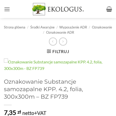
Przewiń
do
zawartości
Strona główna
/
Środki Awaryjne
/
Wyposażenie ADR
/
Oznakowanie
/
Oznakowanie ADR
FILTRUJ
Oznakowanie Substancje
samozapalne KPP. 4.2, folia,
300x300m – BZ FP739
7,35
zł
netto+VAT