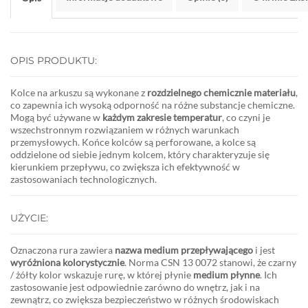
OPIS PRODUKTU:
Kolce na arkuszu są wykonane z
rozdzielnego chemicznie materiału
,
co zapewnia ich wysoką odporność na różne substancje chemiczne.
Mogą być używane w
każdym zakresie temperatur
, co czyni je
wszechstronnym rozwiązaniem w różnych warunkach
przemysłowych. Końce kolców są perforowane, a kolce są
oddzielone od siebie jednym kolcem, który charakteryzuje się
kierunkiem przepływu, co zwiększa ich efektywność w
zastosowaniach technologicznych.
UŻYCIE:
Oznaczona rura zawiera
nazwa medium przepływającego
i jest
wyróżniona kolorystycznie
. Norma CSN 13 0072 stanowi, że
czarny
/ żółty
kolor wskazuje rurę, w której płynie
medium płynne
. Ich
zastosowanie jest odpowiednie zarówno do wnętrz, jak i na
zewnątrz, co zwiększa bezpieczeństwo w różnych środowiskach