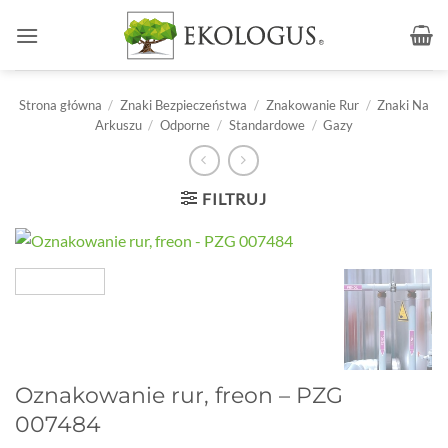
Przewiń
do
zawartości
Strona główna
/
Znaki Bezpieczeństwa
/
Znakowanie Rur
/
Znaki Na
Arkuszu
/
Odporne
/
Standardowe
/
Gazy
FILTRUJ
Oznakowanie rur, freon – PZG
007484