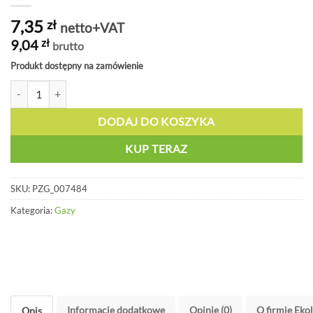
7,35
zł
netto+VAT
9,04
zł
brutto
Produkt dostępny na zamówienie
ilość Oznakowanie rur, freon - PZG 007484
DODAJ DO KOSZYKA
KUP TERAZ
SKU:
PZG_007484
Kategoria:
Gazy
Informacje dodatkowe
Opinie (0)
O firmie Eko
Opis