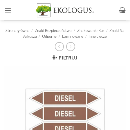
Przewiń
do
zawartości
Strona główna
/
Znaki Bezpieczeństwa
/
Znakowanie Rur
/
Znaki Na
Arkuszu
/
Odporne
/
Laminowane
/
Inne ciecze
FILTRUJ