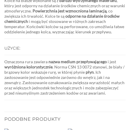
Kolce na blasze wykonane są z
bardzo wytrzymałego materiału
,
który jest odporny na działanie środków chemicznych oraz warunki
atmosferyczne.
Powierzchnia jest wzmocniona laminacją
, co
zwiększa ich trwałość. Kolce te są
odporne na działanie środków
chemicznych
i mogą być stosowane w różnych zakresach
temperatur. Końcówki kolców są perforowane, co umożliwia łatwe
oddzielenie jednego kolca, wyznaczając kierunek przepływu.
UŻYCIE:
Oznaczona rura zawiera
nazwa medium przepływającego
i jest
wyróżniona kolorystycznie
. Norma CSN 13 0072 stanowi, że
biały /
brązowy
kolor wskazuje rurę, w której płynie
płyn
. Ich
zastosowanie jest odpowiednie zarówno do wnętrz, jak i na
zewnątrz. Zastosowanie oznakowania zwiększa wyrazistość małych
oraz większych jednostek technologicznych i może zabezpieczyć
przed nieumyślnym zastrzeżeniem kodów oraz awariami.
PODOBNE PRODUKTY