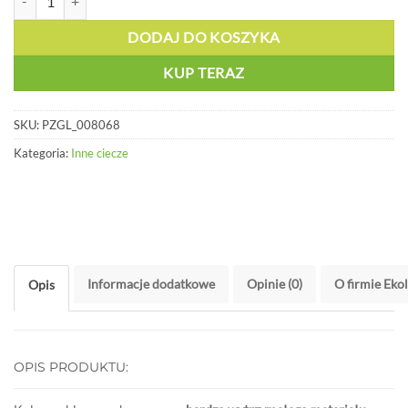
DODAJ DO KOSZYKA
KUP TERAZ
SKU:
PZGL_008068
Kategoria:
Inne ciecze
Informacje dodatkowe
Opinie (0)
O firmie Eko
Opis
OPIS PRODUKTU: