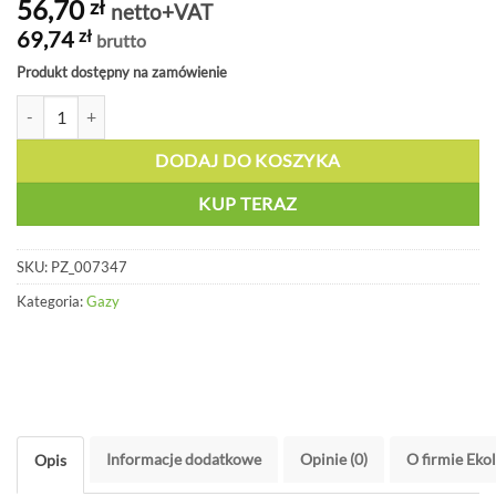
56,70
zł
netto+VAT
69,74
zł
brutto
Produkt dostępny na zamówienie
ilość Oznakowanie rur, argon - PZ 007347
DODAJ DO KOSZYKA
KUP TERAZ
SKU:
PZ_007347
Kategoria:
Gazy
Informacje dodatkowe
Opinie (0)
O firmie Eko
Opis