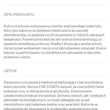
OPIS PRODUKTU:
Kolce na arkuszu wykonane są z bardzo wytrzymałego materiału,
który jest odporny na działanie chemiczne oraz warunki
atmosferyczne, co pozwala na ich stosowanie w różnych zakresach
temperatur. Powierzchnia kolców jest wzmocniona laminacją, co
zapewnia dodatkową ochronę. Gładka i błyszcząca powierzchnia
chroni przed wnikaniem cieczy oraz zabrudzeniem oznaczeń. Końce
kolców są perforowane, co umożliwia ich odrywanie w kierunku
przepływu cieczy.
UŻYCIE:
Oznaczona rura zawiera medium przepływające i jest wyróżniona
kolorystycznie. Norma CSN 13 0072 stanowi, że czarny/żółty kolor
wskazuje rurę, w której płynie prąd płynów. Zastosowanie
oznakowania zwiększa wyrazistość zarówno małych, jak i większych
jednostek technologicznych, co może zabezpieczyć przed
nieumyślnym zastrzeżeniem kodów oraz awariami. Kolce te są
odpowiednie do stosowania w środowisku wewnętrznym oraz