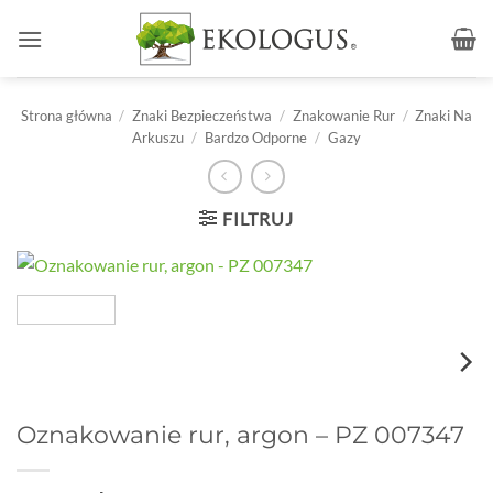
Przewiń
do
zawartości
Strona główna
/
Znaki Bezpieczeństwa
/
Znakowanie Rur
/
Znaki Na
Arkuszu
/
Bardzo Odporne
/
Gazy
FILTRUJ
Oznakowanie rur, argon – PZ 007347