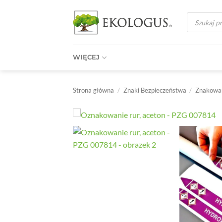
Przewiń
Wyszukiwark
do
produktów
zawartości
WIĘCEJ
Strona główna
/
Znaki Bezpieczeństwa
/
Znakowan