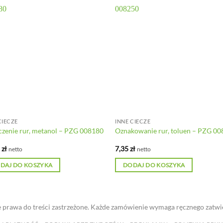
CIECZE
INNE CIECZE
zenie rur, metanol – PZG 008180
Oznakowanie rur, toluen – PZG 0
5
zł
7,35
zł
netto
netto
DAJ DO KOSZYKA
DODAJ DO KOSZYKA
 prawa do treści zastrzeżone. Każde zamówienie wymaga ręcznego zatwi