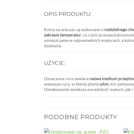
OPIS PRODUKTU:
Kolce na arkuszu są wykonane z
rozdzielnego ch
zakresie temperatur
, co czyni je wszechstronn
umieszczanie w odpowiednich miejscach, a kolce 
działania.
UŻYCIE:
Oznaczona rura zawiera
nazwa medium przepły
wskazuje rurę, w której płynie
płyn
.
Ich zastosow
Oznakowanie zwiększa wyrazistość małych, jak i
PODOBNE PRODUKTY