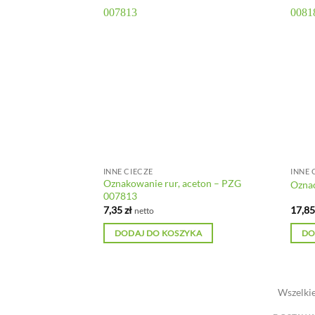
INNE CIECZE
INNE 
Oznakowanie rur, aceton – PZG
ej – PZG 008086
Oznac
007813
7,35
zł
17,8
netto
YKA
DODAJ DO KOSZYKA
DO
Wszelkie