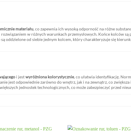
emicznie materiału
, co zapewnia ich wysoką odporność na różne substa
ym rozwiązaniem w różnych warunkach przemysłowych. Końce kolców są p
są oddzielone od siebie jednym kolcem, który charakteryzuje się kierun
wającego
i jest
wyróżniona kolorystycznie
, co ułatwia identyfikację. No
anie jest odpowiednie zarówno do wnętrz, jak i na zewnątrz, co zwiększa
 większych jednostek technologicznych, co może zabezpieczyć przed nie