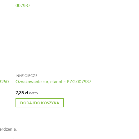
INNE CIECZE
08250
Oznakowanie rur, etanol – PZG 007937
7,35
zł
netto
DODAJ DO KOSZYKA
erdzenia.