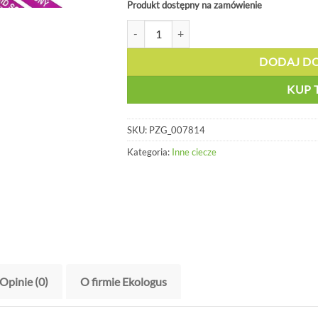
Produkt dostępny na zamówienie
ilość Oznakowanie rur, aceton - PZG 00781
DODAJ D
KUP 
SKU:
PZG_007814
Kategoria:
Inne ciecze
Opinie (0)
O firmie Ekologus