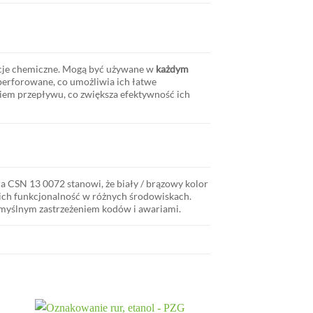
ncje chemiczne. Mogą być używane w
każdym
erforowane, co umożliwia ich łatwe
kiem przepływu, co zwiększa efektywność ich
rma CSN 13 0072 stanowi, że
biały / brązowy
kolor
 ich funkcjonalność w różnych środowiskach.
umyślnym zastrzeżeniem kodów i awariami.