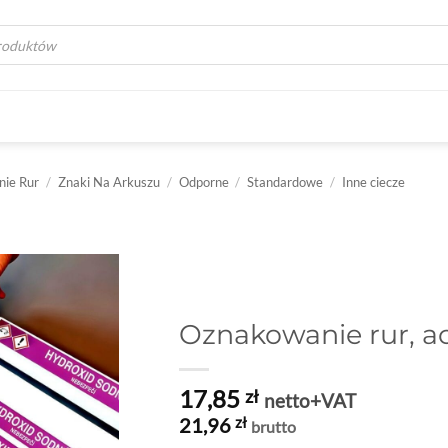
a
ie Rur
/
Znaki Na Arkuszu
/
Odporne
/
Standardowe
/
Inne ciecze
Oznakowanie rur, a
17,85
zł
netto+VAT
21,96
zł
brutto