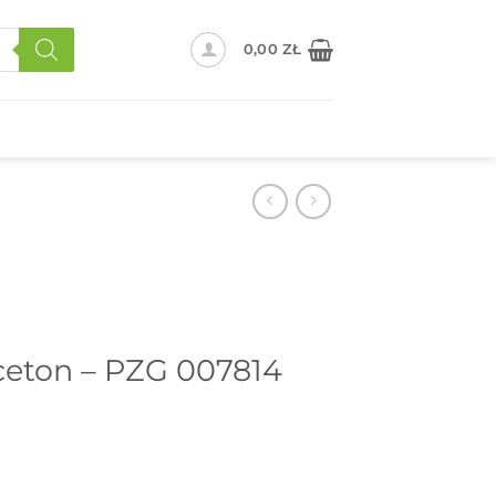
0,00
ZŁ
ceton – PZG 007814