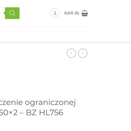
0,00
ZŁ
zenie ograniczonej
250×2 – BZ HL756