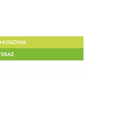
 liczby, aluminium, 250x2 - BZ HL756
O KOSZYKA
TERAZ