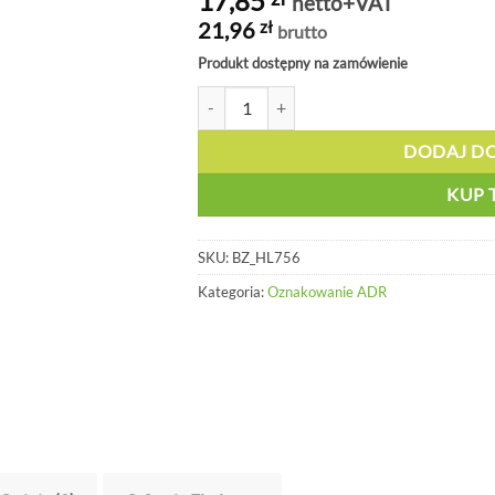
17,85
netto+VAT
21,96
zł
brutto
Produkt dostępny na zamówienie
ilość Oznakowanie Oznaczenie ograniczonej
DODAJ D
KUP 
SKU:
BZ_HL756
Kategoria:
Oznakowanie ADR