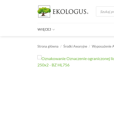
Przewiń
Wyszukiwark
do
produktów
zawartości
WIĘCEJ
Strona główna
/
Środki Awaryjne
/
Wyposażenie 