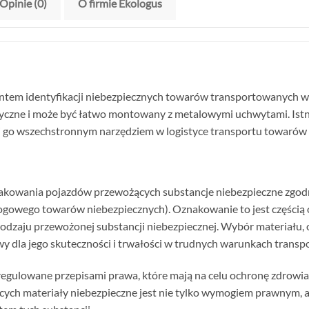
Opinie (0)
O firmie Ekologus
ntem identyfikacji niebezpiecznych towarów transportowanych w
ryczne i może być łatwo montowany z metalowymi uchwytami. Istn
ni go wszechstronnym narzędziem w logistyce transportu towarów
nakowania pojazdów przewożących substancje niebezpieczne zgo
gowego towarów niebezpiecznych). Oznakowanie to jest części
rodzaju przewożonej substancji niebezpiecznej. Wybór materiału,
y dla jego skuteczności i trwałości w trudnych warunkach transp
gulowane przepisami prawa, które mają na celu ochronę zdrowia i
ch materiały niebezpieczne jest nie tylko wymogiem prawnym, 