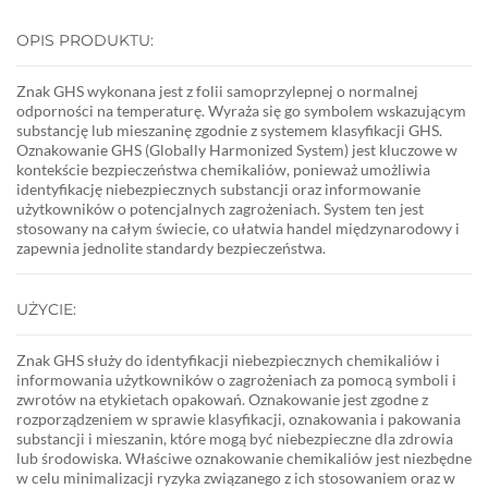
OPIS PRODUKTU:
Znak GHS wykonana jest z folii samoprzylepnej o normalnej
odporności na temperaturę. Wyraża się go symbolem wskazującym
substancję lub mieszaninę zgodnie z systemem klasyfikacji GHS.
Oznakowanie GHS (Globally Harmonized System) jest kluczowe w
kontekście bezpieczeństwa chemikaliów, ponieważ umożliwia
identyfikację niebezpiecznych substancji oraz informowanie
użytkowników o potencjalnych zagrożeniach. System ten jest
stosowany na całym świecie, co ułatwia handel międzynarodowy i
zapewnia jednolite standardy bezpieczeństwa.
UŻYCIE:
Znak GHS służy do identyfikacji niebezpiecznych chemikaliów i
informowania użytkowników o zagrożeniach za pomocą symboli i
zwrotów na etykietach opakowań. Oznakowanie jest zgodne z
rozporządzeniem w sprawie klasyfikacji, oznakowania i pakowania
substancji i mieszanin, które mogą być niebezpieczne dla zdrowia
lub środowiska. Właściwe oznakowanie chemikaliów jest niezbędne
w celu minimalizacji ryzyka związanego z ich stosowaniem oraz w