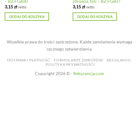
– BZ FG600
zdrowia, foli – BZ FG607
3,15
zł
3,15
zł
netto
netto
DODAJ DO KOSZYKA
DODAJ DO KOSZYKA
Wszelkie prawa do treści zastrzeżone. Każde zamówienie wymaga
ręcznego zatwierdzenia.
DOSTAWA I PŁATNOŚĆ
FORMULARZE ZWROTÓW
REGULAMIN
POLITYKA PRYWATNOŚCI
Copyright 2026 © -
Rekurencja.com