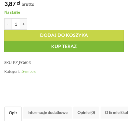
3,87
zł
brutto
Na stanie
ilość Oznakowanie GHS04 Gazy pod ciśnieniem, folia, 150x150mm - 
DODAJ DO KOSZYKA
KUP TERAZ
SKU:
BZ_FG603
Kategoria:
Symbole
Informacje dodatkowe
Opinie (0)
O firmie Eko
Opis