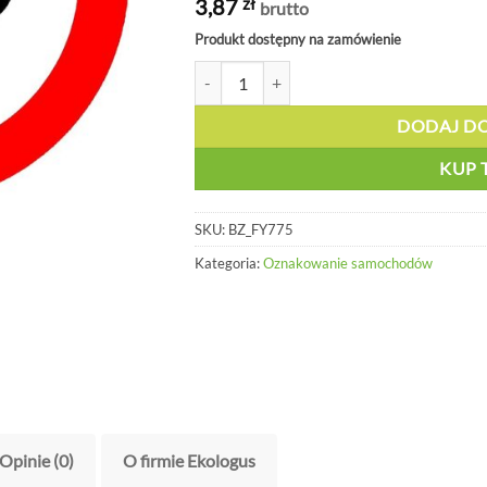
3,87
zł
brutto
Produkt dostępny na zamówienie
ilość Oznakowanie Dozwolona prędkość - 3
DODAJ D
KUP 
SKU:
BZ_FY775
Kategoria:
Oznakowanie samochodów
Opinie (0)
O firmie Ekologus