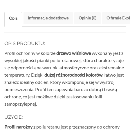
Informacje dodatkowe
Opinie (0)
O firmie Eko
Opis
OPIS PRODUKTU:
Profil ochronny w kolorze
drzewo wiśniowe
wykonany jest z
wysokiej jakości pianki poliuretanowej, która charakteryzuje
się odpornością na warunki atmosferyczne oraz ekstremalne
temperatury. Dzięki
dużej różnorodności kolorów
, łatwo jest
znaleźć idealny odcień, który wkomponuje się w wystrój
pomieszczenia. Profil ten zapewnia bardzo dobrą i trwałą
ochronę, co jest możliwe dzięki zastosowaniu folii
samoprzylepnej.
UŻYCIE:
Profil narożny
z poliuretanu jest przeznaczony do ochrony