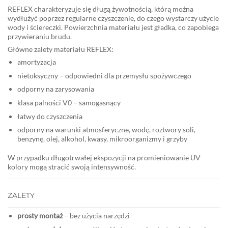
REFLEX charakteryzuje się długą żywotnością, którą można
wydłużyć poprzez regularne czyszczenie, do czego wystarczy użycie
wody i ściereczki. Powierzchnia materiału jest gładka, co zapobiega
przywieraniu brudu.
Główne zalety materiału REFLEX:
amortyzacja
nietoksyczny – odpowiedni dla przemysłu spożywczego
odporny na zarysowania
klasa palności V0 – samogasnący
łatwy do czyszczenia
odporny na warunki atmosferyczne, wodę, roztwory soli,
benzynę, olej, alkohol, kwasy, mikroorganizmy i grzyby
W przypadku długotrwałej ekspozycji na promieniowanie UV
kolory mogą stracić swoją intensywność.
ZALETY
prosty montaż
– bez użycia narzędzi