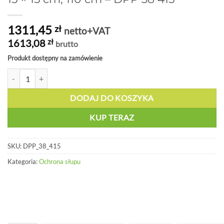
1311,45
zł
netto+VAT
1613,08
zł
brutto
Produkt dostępny na zamówienie
ilość Ochrona słupów MINI HUG TOWER, 15 × 15 cm, 110 cm - DPP 
DODAJ DO KOSZYKA
KUP TERAZ
SKU:
DPP_38_415
Kategoria:
Ochrona słupu