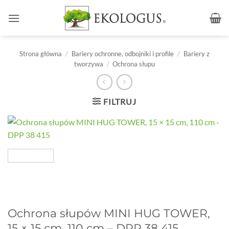
Przewiń
do
zawartości
Strona główna
/
Bariery ochronne, odbojniki i profile
/
Bariery z
tworzywa
/
Ochrona słupu
FILTRUJ
Ochrona słupów MINI HUG TOWER,
15 × 15 cm, 110 cm – DPP 38 415