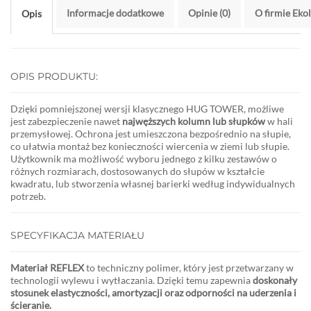
Informacje dodatkowe
Opinie (0)
O firmie Eko
Opis
OPIS PRODUKTU:
Dzięki pomniejszonej wersji klasycznego HUG TOWER, możliwe
jest zabezpieczenie nawet
najwęższych kolumn lub słupków
w hali
przemysłowej. Ochrona jest umieszczona bezpośrednio na słupie,
co ułatwia montaż bez konieczności wiercenia w ziemi lub słupie.
Użytkownik ma możliwość wyboru jednego z kilku zestawów o
różnych rozmiarach, dostosowanych do słupów w kształcie
kwadratu, lub stworzenia własnej barierki według indywidualnych
potrzeb.
SPECYFIKACJA MATERIAŁU
Materiał REFLEX
to techniczny polimer, który jest przetwarzany w
technologii wylewu i wytłaczania. Dzięki temu zapewnia
doskonały
stosunek elastyczności, amortyzacji oraz odporności na uderzenia i
ścieranie.