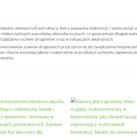
ędny element infrastruktury, który zapewnia stabilność i widoczność 
nie niekorzystnych warunków atmosferycznych, co gwarantuje długotrwał
zarządzania ruchem drogowym oraz w sytuacjach awaryjnych.
mocowanie znaków drogowych przyczynia się do zwiększenia bezpieczeńst
. Użycie wysokiej jakości materiałów w produkcji uchwytu zapewnia jeg
owania.