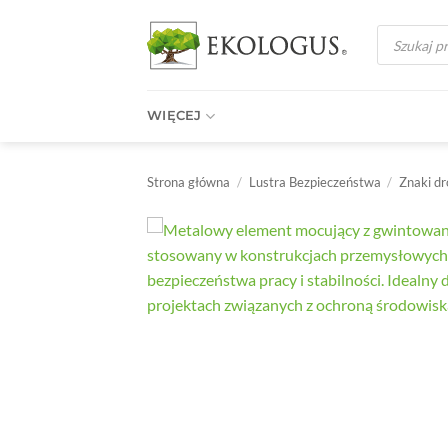
Przewiń
Wyszukiwark
do
produktów
zawartości
WIĘCEJ
Strona główna
/
Lustra Bezpieczeństwa
/
Znaki d