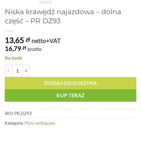
Niska krawędź najazdowa – dolna
część – PR DZ93
13,65
zł
netto+VAT
16,79
zł
brutto
Na stanie
ilość Niska krawędź najazdowa - dolna część - PR DZ93
DODAJ DO KOSZYKA
KUP TERAZ
SKU:
PR_DZ93
Kategoria:
Płyty podłogowe