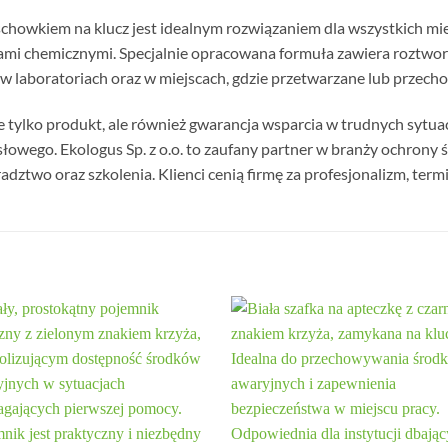
howkiem na klucz jest idealnym rozwiązaniem dla wszystkich miejs
ami chemicznymi. Specjalnie opracowana formuła zawiera roztwor
w laboratoriach oraz w miejscach, gdzie przetwarzane lub przec
ie tylko produkt, ale również gwarancja wsparcia w trudnych sytua
wego. Ekologus Sp. z o.o. to zaufany partner w branży ochrony 
ztwo oraz szkolenia. Klienci cenią firmę za profesjonalizm, termin