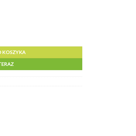
owa ze schowkiem na klucz - CHEMIA - ZM 1309B
O KOSZYKA
TERAZ