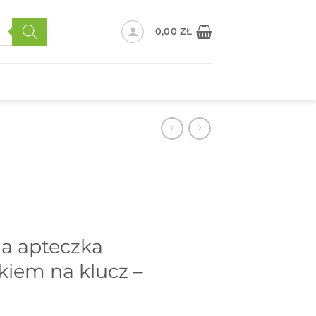
0,00
ZŁ
a apteczka
iem na klucz –
B