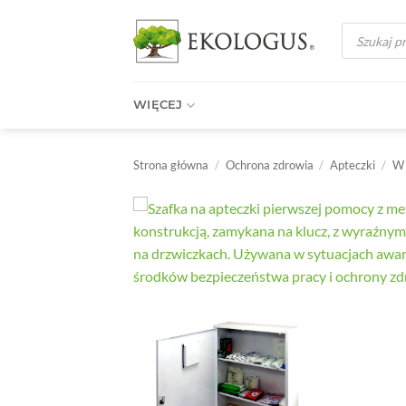
Przewiń
Wyszukiwark
do
produktów
zawartości
WIĘCEJ
Strona główna
/
Ochrona zdrowia
/
Apteczki
/
W 