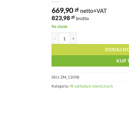
669,90
zł
netto+VAT
823,98
zł
brutto
Na stanie
ilość Naścienna zamykana apteczka metal
DODAJ D
KUP 
SKU:
ZM_1309B
Kategoria:
W zakładach chemicznych