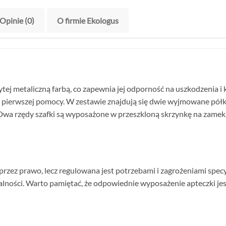
Opinie (0)
O firmie Ekologus
ytej metaliczną farbą, co zapewnia jej odporność na uszkodzenia i
ierwszej pomocy. W zestawie znajdują się dwie wyjmowane półki
. Dwa rzędy szafki są wyposażone w przeszkloną skrzynkę na zam
a przez prawo, lecz regulowana jest potrzebami i zagrożeniami spec
alności. Warto pamiętać, że odpowiednie wyposażenie apteczki je