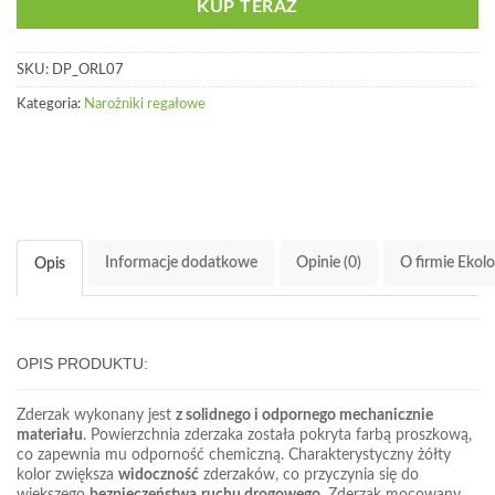
KUP TERAZ
SKU:
DP_ORL07
Kategoria:
Narożniki regałowe
Informacje dodatkowe
Opinie (0)
O firmie Ekol
Opis
OPIS PRODUKTU:
Zderzak wykonany jest
z solidnego i odpornego mechanicznie
materiału
. Powierzchnia zderzaka została pokryta farbą proszkową,
co zapewnia mu odporność chemiczną. Charakterystyczny żółty
kolor zwiększa
widoczność
zderzaków, co przyczynia się do
większego
bezpieczeństwa
ruchu drogowego
. Zderzak mocowany