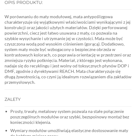
OPIS PRODUKTU:
W porównaniu do maty modułowej, mata antypoślizgowa
charakteryzuje się wyjątkowymi właściwościami wynikającymi z jej
konstrukcji oraz jakości użytych materiałów. Dzięki perforowanej
powierzchni, ciecz jest łatwo usuwana z maty, co pozwala na
szybkie wysychanie i utrzymanie jej w czystości. Mata może być
czyszczona wodą pod wysokim ciśnieniem (gorącą). Dodatkowo,
system maty może być wzbogacony o bezpieczne obrzeża w
kontrastowych kolorach, co poprawia orientację w przestrzeni oraz
zmniejsza ryzyko potknięcia. Materiał, z którego jest wykonana,
nadaje się do recyklingu i jest wolny od toksycznych płynów DOP i
DMF, zgodnie z dyrektywami REACH. Mata charakteryzuje się
długą żywotnością, co czyni ją idealnym rozwiązaniem dla zakładów
przemysłowych.
ZALETY
Prosty, trwały, metalowy system pozwala na stałe połączenie
poszczególnych modułów oraz szybki, bezspoinowy montaż bez
konieczności klejenia.
Wymiary modułów umożliwiają elastyczne dostosowanie maty
do każdego miejsca pracy.