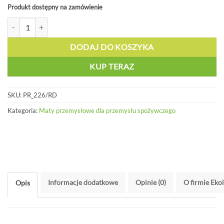
Produkt dostępny na zamówienie
ilość Modułowa mata dla gastronomii (z otworami) - PR 226/RD
DODAJ DO KOSZYKA
KUP TERAZ
SKU:
PR_226/RD
Kategoria:
Maty przemysłowe dla przemysłu spożywczego
Informacje dodatkowe
Opinie (0)
O firmie Eko
Opis