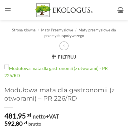
Przewiń
do
zawartości
Strona główna
/
Maty Przemysłowe
/
Maty przemysłowe dla
przemysłu spożywczego
FILTRUJ
Modułowa mata dla gastronomii (z
otworami) – PR 226/RD
481,95
zł
netto+VAT
592,80
zł
brutto