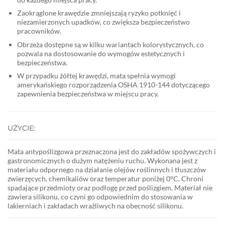
Zaokrąglone krawędzie zmniejszają ryzyko potknięć i
niezamierzonych upadków, co zwiększa bezpieczeństwo
pracowników.
Obrzeża dostępne są w kilku wariantach kolorystycznych, co
pozwala na dostosowanie do wymogów estetycznych i
bezpieczeństwa.
W przypadku żółtej krawędzi, mata spełnia wymogi
amerykańskiego rozporządzenia OSHA 1910-144 dotyczącego
zapewnienia bezpieczeństwa w miejscu pracy.
UŻYCIE:
Mata antypoślizgowa przeznaczona jest do zakładów spożywczych i
gastronomicznych o dużym natężeniu ruchu. Wykonana jest z
materiału odpornego na działanie olejów roślinnych i tłuszczów
zwierzęcych, chemikaliów oraz temperatur poniżej 0°C. Chroni
spadające przedmioty oraz podłogę przed poślizgiem. Materiał nie
zawiera silikonu, co czyni go odpowiednim do stosowania w
lakierniach i zakładach wrażliwych na obecność silikonu.