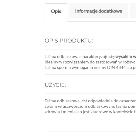
Informacje dodatkowe
Opis
OPIS PRODUKTU:
Taśma odblaskowa charakteryzuje się
wysokim w
idealnym rozwiązaniem do zastosowań w różnych
Taśma spełnia wymagania normy DIN 4844, co po
UŻYCIE:
Taśma odblaskowa jest odpowiednia do oznacza
swoim właściwościom odblaskowym, taśma pomaga
zdrowia i mienia, co jest kluczowe w kontekście