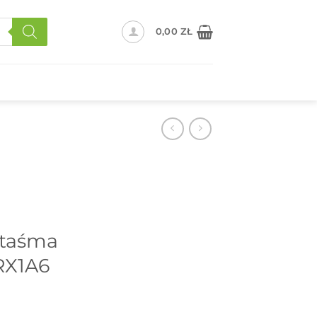
0,00
ZŁ
 taśma
RX1A6