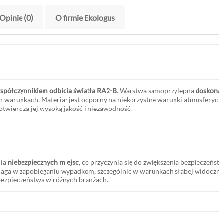
Opinie (0)
O firmie Ekologus
spółczynnikiem odbicia światła RA2-B
. Warstwa samoprzylepna
doskona
 warunkach. Materiał jest odporny na niekorzystne warunki atmosferyc
twierdza jej wysoką jakość i niezawodność.
nia
niebezpiecznych miejsc
, co przyczynia się do zwiększenia bezpieczeń
 w zapobieganiu wypadkom, szczególnie w warunkach słabej widocznośc
 bezpieczeństwa w różnych branżach.