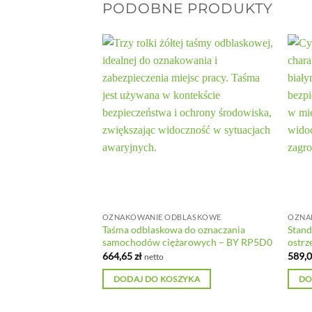
PODOBNE PRODUKTY
LASKOWE
OZNAKOWANIE ODBLASKOWE
OZNA
askowa taśma
Taśma odblaskowa do oznaczania
Stan
a – BY RV1L6
samochodów ciężarowych – BY RP5D0
ostrz
664,65
zł
589,
netto
YKA
DODAJ DO KOSZYKA
DO