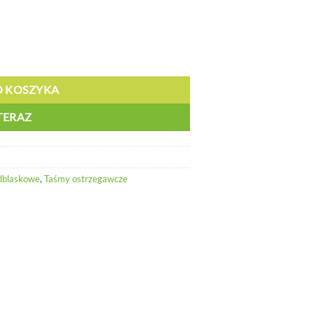
za - BY RX1A6
O KOSZYKA
TERAZ
dblaskowe
,
Taśmy ostrzegawcze