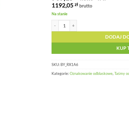
1192,05
zł
brutto
Na stanie
ilość Mocno odblaskowa taśma ostrzegawc
DODAJ D
KUP 
SKU:
BY_RX1A6
Kategorie:
Oznakowanie odblaskowe
,
Taśmy o