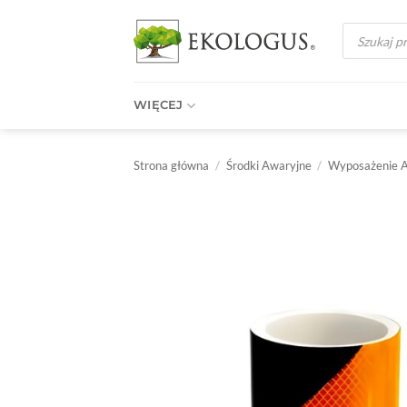
Przewiń
Wyszukiwark
do
produktów
zawartości
WIĘCEJ
Strona główna
/
Środki Awaryjne
/
Wyposażenie 