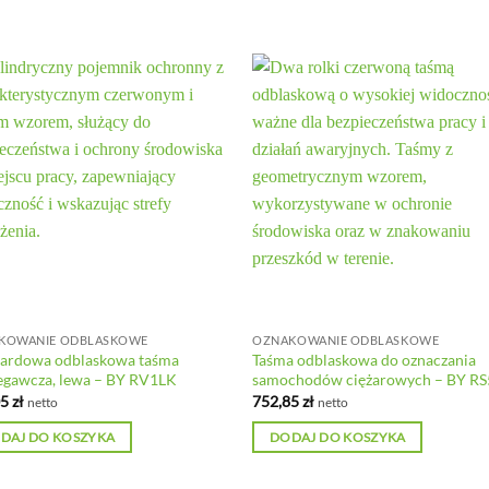
KOWANIE ODBLASKOWE
OZNAKOWANIE ODBLASKOWE
dardowa odblaskowa taśma
Taśma odblaskowa do oznaczania
egawcza, lewa – BY RV1LK
samochodów ciężarowych – BY R
05
zł
752,85
zł
netto
netto
DAJ DO KOSZYKA
DODAJ DO KOSZYKA