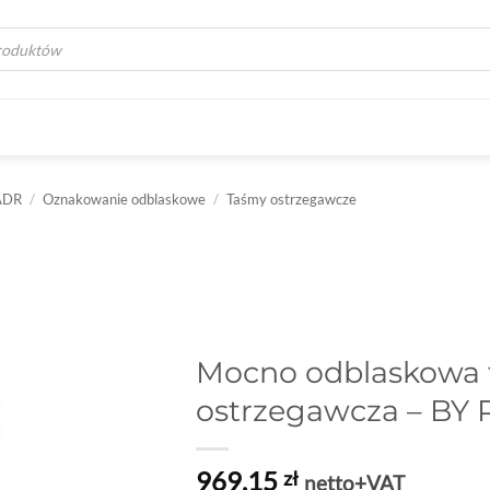
a
ADR
/
Oznakowanie odblaskowe
/
Taśmy ostrzegawcze
Mocno odblaskowa
ostrzegawcza – BY 
969,15
zł
netto+VAT