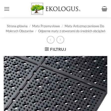
Przewiń
do
zawartości
Strona główna
/
Maty Przemysłowe
/
Maty Antyzmęczeniowe Do
Mokrych Obszarów
/
Odporne maty z otworami do średnich obciążeń
FILTRUJ