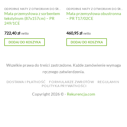
ODPORNE MATY Z OTWORAMI DO ŚREDNICH OBCIĄŻEŃ
ODPORNE MATY Z OTWORAMI DO ŚREDNICH OBCIĄŻEŃ
Mata przemysłowa z sorbentem
Mata przemysłowa obustronna
tekstylnym (87x157cm) – PR
– PR T17/02CE
249/1CE
722,40
zł
460,95
zł
netto
netto
DODAJ DO KOSZYKA
DODAJ DO KOSZYKA
Wszelkie prawa do treści zastrzeżone. Każde zamówienie wymaga
ręcznego zatwierdzenia.
DOSTAWA I PŁATNOŚĆ
FORMULARZE ZWROTÓW
REGULAMIN
POLITYKA PRYWATNOŚCI
Copyright 2026 © -
Rekurencja.com