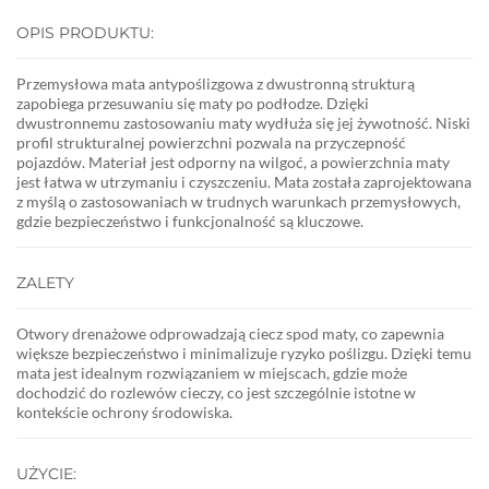
OPIS PRODUKTU:
Przemysłowa mata antypoślizgowa z dwustronną strukturą
zapobiega przesuwaniu się maty po podłodze. Dzięki
dwustronnemu zastosowaniu maty wydłuża się jej żywotność.
Niski
profil strukturalnej powierzchni pozwala na przyczepność
pojazdów. Materiał jest odporny na wilgoć, a powierzchnia maty
jest łatwa w utrzymaniu i czyszczeniu. Mata została zaprojektowana
z myślą o zastosowaniach w trudnych warunkach przemysłowych,
gdzie bezpieczeństwo i funkcjonalność są kluczowe.
ZALETY
Otwory drenażowe odprowadzają ciecz spod maty, co zapewnia
większe bezpieczeństwo i minimalizuje ryzyko poślizgu. Dzięki temu
mata jest idealnym rozwiązaniem w miejscach, gdzie może
dochodzić do rozlewów cieczy, co jest szczególnie istotne w
kontekście ochrony środowiska.
UŻYCIE: