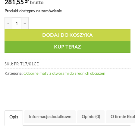
281,55
zł
brutto
Produkt dostępny na zamówienie
ilość Mata przemysłowa obustronna - PR T17/01CE
DODAJ DO KOSZYKA
KUP TERAZ
SKU:
PR_T17/01CE
Kategoria:
Odporne maty z otworami do średnich obciążeń
Informacje dodatkowe
Opinie (0)
O firmie Eko
Opis