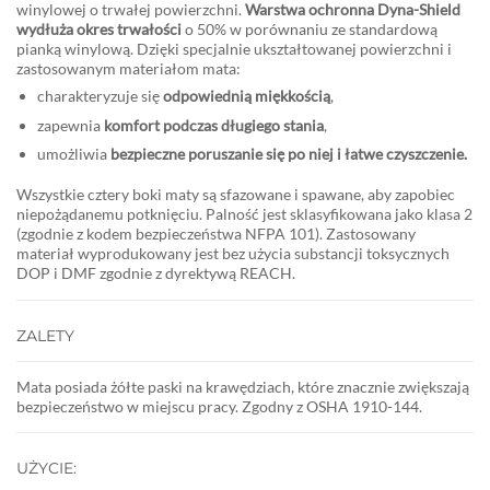
winylowej o trwałej powierzchni.
Warstwa ochronna Dyna-Shield
wydłuża okres trwałości
o 50% w porównaniu ze standardową
pianką winylową. Dzięki specjalnie ukształtowanej powierzchni i
zastosowanym materiałom mata:
charakteryzuje się
odpowiednią miękkością
,
zapewnia
komfort podczas długiego stania
,
umożliwia
bezpieczne poruszanie się po niej i łatwe czyszczenie.
Wszystkie cztery boki maty są sfazowane i spawane, aby zapobiec
niepożądanemu potknięciu. Palność jest sklasyfikowana jako klasa 2
(zgodnie z kodem bezpieczeństwa NFPA 101). Zastosowany
materiał wyprodukowany jest bez użycia substancji toksycznych
DOP i DMF zgodnie z dyrektywą REACH.
ZALETY
Mata posiada żółte paski na krawędziach, które znacznie zwiększają
bezpieczeństwo w miejscu pracy. Zgodny z OSHA 1910-144.
UŻYCIE: