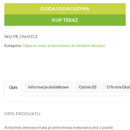
DODAJ DO KOSZYKA
KUP TERAZ
SKU:
PR_196/01CZ
Kategoria:
Odporne maty przemysłowe do średnich obciążeń
Informacje dodatkowe
Opinie (0)
O firmie Eko
Opis
OPIS PRODUKTU:
Antyzmęczeniowa mata przemysłowa wykonana jest z pianki