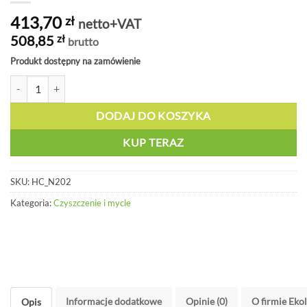
413,70
zł
netto+VAT
508,85
zł
brutto
Produkt dostępny na zamówienie
ilość Luksusowe mydło w pianie Refresh Relax FOAM - HC N202
DODAJ DO KOSZYKA
KUP TERAZ
SKU:
HC_N202
Kategoria:
Czyszczenie i mycie
Informacje dodatkowe
Opinie (0)
O firmie Eko
Opis