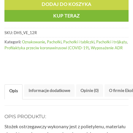
DODAJ DO KOSZYKA
KUP TERAZ
SKU:
DHS_VE_12R
Kategorii:
Oznakowanie
,
Pachołki
,
Pachołki i tabliczki
,
Pachołki i trójkąty
,
Profilaktyka przeciw koronawirusowi (COVID-19)
,
Wyposażenie ADR
Informacje dodatkowe
Opinie (0)
O firmie Eko
Opis
OPIS PRODUKTU:
Stożek ostrzegawczy wykonany jest z polietylenu, materiału