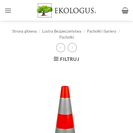
Przewiń
do
zawartości
Strona główna
/
Lustra Bezpieczeństwa
/
Pachołki i bariery
/
Pachołki
FILTRUJ