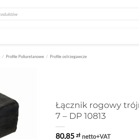
a
e
/
Profile Poliuretanowe
/
Profile ostrzegawcze
Łącznik rogowy trój
7 – DP 10813
80,85
zł
netto+VAT