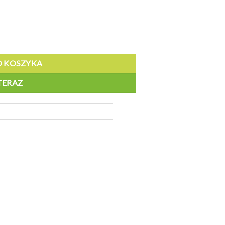
lu 7 - DP 10813
O KOSZYKA
TERAZ