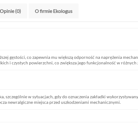
Opinie (0)
O firmie Ekologus
yższej gęstości, co zapewnia mu większą odporność na naprężenia mecha
dkich i czystych powierzchni, co zwiększa jego funkcjonalność w różnyc
a, szczególnie w sytuacjach, gdy do oznaczenia zakładki wykorzystywany 
iecza newralgiczne miejsca przed uszkodzeniami mechanicznymi.