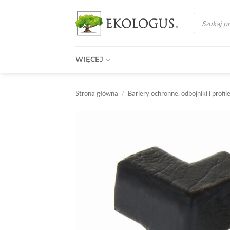
Przewiń
Wyszukiwark
do
produktów
zawartości
WIĘCEJ
Strona główna
/
Bariery ochronne, odbojniki i profil