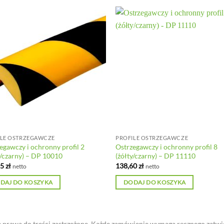
ILE OSTRZEGAWCZE
PROFILE OSTRZEGAWCZE
egawczy i ochronny profil 2
Ostrzegawczy i ochronny profil 8
y/czarny) – DP 10010
(żółty/czarny) – DP 11110
55
zł
138,60
zł
netto
netto
DAJ DO KOSZYKA
DODAJ DO KOSZYKA
 prawa do treści zastrzeżone. Każde zamówienie wymaga ręcznego zatwi