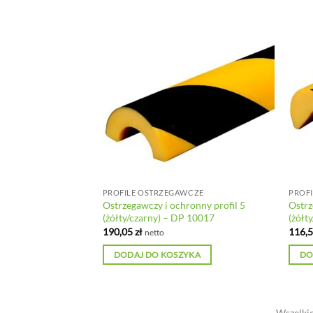
WCZE
PROFILE OSTRZEGAWCZE
PROF
ronny profil 3
Ostrzegawczy i ochronny profil 5
Ostrz
P 10011
(żółty/czarny) – DP 10017
(żółt
190,05
zł
116,
netto
YKA
DODAJ DO KOSZYKA
DO
Wszelkie