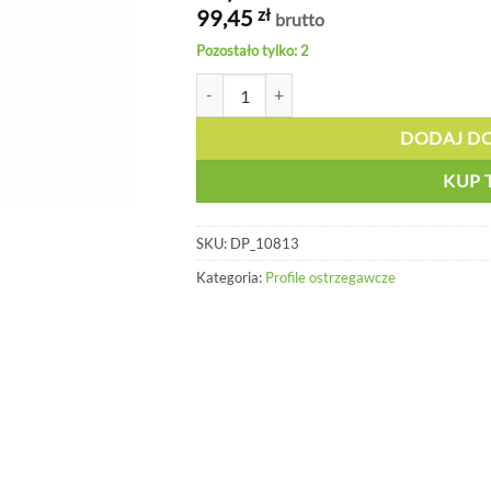
99,45
zł
brutto
Pozostało tylko: 2
ilość Łącznik rogowy trójramienny do profi
DODAJ D
KUP 
SKU:
DP_10813
Kategoria:
Profile ostrzegawcze