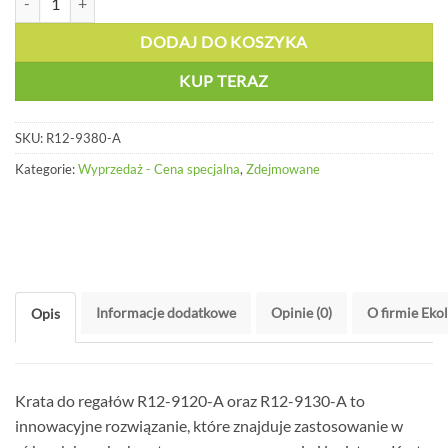
DODAJ DO KOSZYKA
KUP TERAZ
SKU:
R12-9380-A
Kategorie:
Wyprzedaż - Cena specjalna
,
Zdejmowane
Informacje dodatkowe
Opinie (0)
O firmie Eko
Opis
Krata do regałów R12-9120-A oraz R12-9130-A to
innowacyjne rozwiązanie, które znajduje zastosowanie w