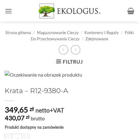
Przewiń
do
zawartości
Strona główna
/
Magazynowanie Cieczy
/
Kontenery I Regały
/
Półki
Do Przechowywania Cieczy
/
Zdejmowane
FILTRUJ
Krata – R12-9380-A
349,65
zł
netto+VAT
430,07
zł
brutto
Produkt dostępny na zamówienie
ilość Krata - R12-9380-A