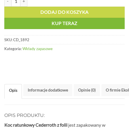
DODAJ DO KOSZYKA
KUP TERAZ
SKU:
CD_1892
Kategoria:
Wkłady zapasowe
Informacje dodatkowe
Opinie (0)
O firmie Eko
Opis
OPIS PRODUKTU:
Koc ratunkowy Cederroth z folii
jest zapakowany w