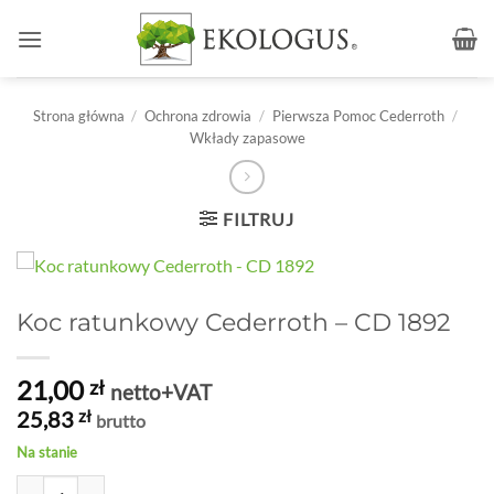
Przewiń
do
zawartości
Strona główna
/
Ochrona zdrowia
/
Pierwsza Pomoc Cederroth
/
Wkłady zapasowe
FILTRUJ
Koc ratunkowy Cederroth – CD 1892
21,00
zł
netto+VAT
25,83
zł
brutto
Na stanie
ilość Koc ratunkowy Cederroth - CD 1892